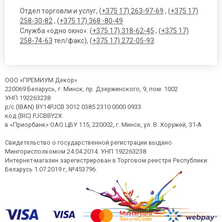
Отдел торговли и услуг, (
+375 17) 263-97-69
, (
+375 17)
258-30-82
, (
+375 17) 368 -80-49
Служба «одно окно»: (
+375 17) 318-62-45
, (
+375 17)
258-74-63
тел/факс), (
+375 17) 272-05-93
ООО «ПРЕМИУМ Декор»
220069 Беларусь, г. Минск, пр. Дзержинского, 9, пом. 1002
УНП 192263238
р/с (IBAN) BY14PJCB 3012 0385 2310 0000 0933
код (BIC) PJCBBY2X
в «Приорбанк» ОАО ЦБУ 115, 220002, г. Минск, ул. В. Хоружей, 31-А
Свидетельство о государственной регистрации выдано
Мингорисполкомом 24.04.2014. УНП 192263238
Интернет-магазин зарегистрирован в Торговом реестре Республики
Беларусь 1.07.2019 г, №453796.