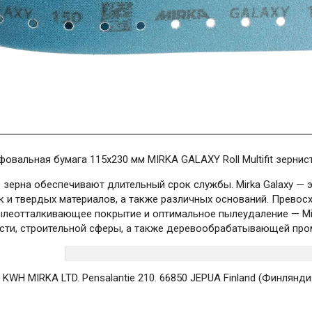
овальная бумага 115х230 мм MIRKA GALAXY Roll Multifit зерни
 зерна обеспечивают длительный срок службы. Mirka Galaxy — 
ак и твердых материалов, а также различных оснований. Превос
ылеотталкивающее покрытие и оптимальное пылеудаление — Mir
ти, строительной сферы, а также деревообрабатывающей про
 KWH MIRKA LTD. Pensalantie 210. 66850 JEPUA Finland (Финлянди