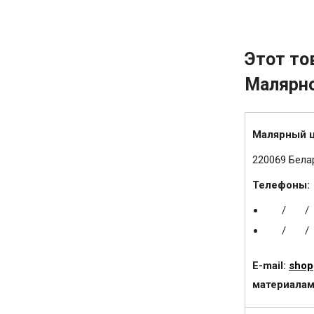
Этот то
Малярн
Малярный 
220069 Белар
Телефоны:
/
/
/
/
E-mail:
shop
материалам