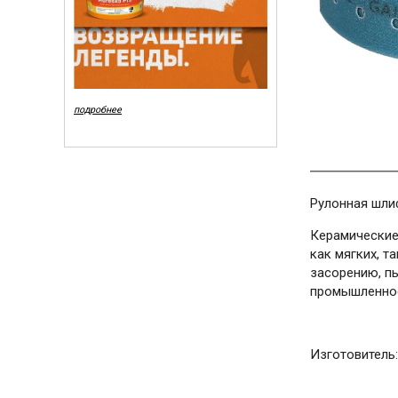
подробнее
Рулонная шлиф
Керамические
как мягких, т
засорению, п
промышленнос
Изготовитель: