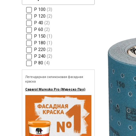
Р 100
3
Р 120
2
Р 40
2
Р 60
2
Р 150
1
Р 180
1
Р 220
2
Р 240
2
Р 80
4
Легендарная силиконовая фасадная
краска
Caparol Muresko Pro (Муреско Про)