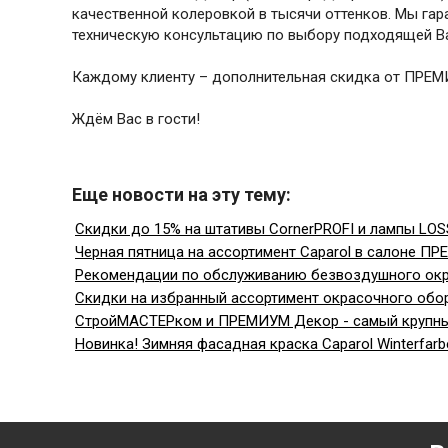
качественной колеровкой в тысячи оттенков. Мы га
техническую консультацию по выбору подходящей Ва
Каждому клиенту – дополнительная скидка от ПРЕМ
Ждём Вас в гости!
Еще новости на эту тему:
Скидки до 15% на штативы CornerPROFI и лампы LO
Черная пятница на ассортимент Caparol в салоне ПРЕ
Рекомендации по обслуживанию безвоздушного окр
Скидки на избранный ассортимент окрасочного обор
СтройМАСТЕРком и ПРЕМИУМ Декор - самый крупный 
Новинка! Зимняя фасадная краска Caparol Winterfarb