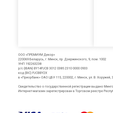
ООО «ПРЕМИУМ Декор»
220069 Беларусь, г. Минск, пр. Дзержинского, 9, пом. 1002
УНП 192263238
р/с (IBAN) BY14PJCB 3012 0385 2310 0000 0933
код (BIC) PJCBBY2X
в «Приорбанк» ОАО ЦБУ 115, 220002, г. Минск, ул. В. Хоружей, 
Свидетельство о государственной регистрации выдано Минг
Интернет-магазин зарегистрирован в Торговом реестре Респуб