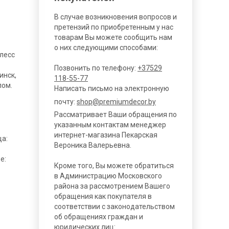
В случае возникновения вопросов и
претензий по приобретенным у нас
товарам Вы можете сообщить нам
о них следующими способами:
лесс
Позвонить по телефону:
+37529
инск,
118-55-77
пом.
Написать письмо на электронную
почту:
shop@premiumdecor.by
Рассматривает Ваши обращения по
указанным контактам менеджер
интернет-магазина Пекарская
ца:
Вероника Валерьевна.
е:
Кроме того, Вы можете обратиться
в Администрацию Московского
района за рассмотрением Вашего
обращения как покупателя в
соответствии с законодательством
об обращениях граждан и
юридических лиц: