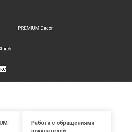
PREMIUM Decor
Storch
екс
IUM
Работа с обращениями
покупателей