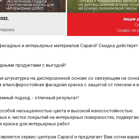
асадных и интерьерных материалов Caparol! Скидка действует
одными продуктами с выгодой!
кая штукатурка на дисперсионной основе со связующим на осно
ом атмосферостойкая фасадная краска с защитой от плесени и 
емный подход - отличный результат!
 особой насыщенностью цвета и высокой износостойкостью.
вых к чистке покрытий на интерьерных поверхностях, подверга
я краска для интерьерных работ.
является сервис-центром Caparol и предлагает Вам сотни вари