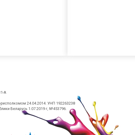
31-А
орисполкомом 24.04.2014. УНП 192263238
лики Беларусь 1.07.2019 г, №453796.