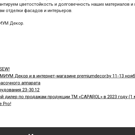
рантируем цветостойкость и долговечность наших материалов и
м отделки фасадов и интерьеров.
ИУМ Декор.
SSEW!
МИУМ Декор и в интернет-магазине premiumdecor.by 11-13 ноябр
асочного аппарата
удования 23-30.12
дилер по продажам продукции ТМ «CAPAROL» в 2023 году (1 
e Pro!