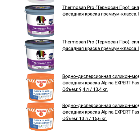
Thermosan Pro (Термосан Про): си
фасадная краска премиум-класса. Б
Thermosan Pro (Термосан Про): си
фасадная краска премиум-класса. Ба
Водно-дисперсионная силикон-мо
фасадная краска Alpina EXPERT Fass
Объем: 9,4 л / 13,4 кг.
Водно-дисперсионная силикон-мо
фасадная краска Alpina EXPERT Fass
Объем: 10 л / 15,6 кг.