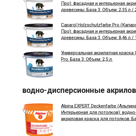
Про): фасадная и интерьерная акр
древесины. База 3. Объем: 2,35 л / 2
Caparol Holzschutzfarbe Pro (Кап
Про): фасадная и интерьерная акр
древесины. База 3. Объем: 8,46 л / 1
Универсальная акрилатная краска C
Pro. База 3. Объем: 2,5 л.
водно-дисперсионные акрилов
Alpina EXPERT Deckenfarbe (Альпи
Интерьерная для потолков): водн
акриловая краска для потолков. Баз