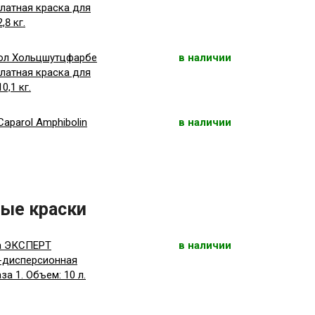
илатная краска для
,8 кг.
арол Хольцшутцфарбе
в наличии
илатная краска для
0,1 кг.
aparol Amphibolin
в наличии
ые краски
на ЭКСПЕРТ
в наличии
о-дисперсионная
а 1. Объем: 10 л.