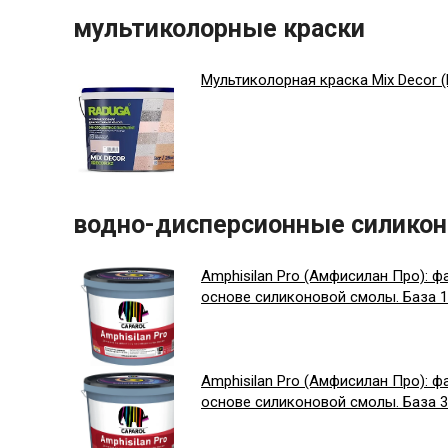
мультиколорные краски
Мультиколорная краска Mix Decor 
водно-дисперсионные силикон
Amphisilan Pro (Амфисилан Про): ф
основе силиконовой смолы. База 1.
Amphisilan Pro (Амфисилан Про): ф
основе силиконовой смолы. База 3.