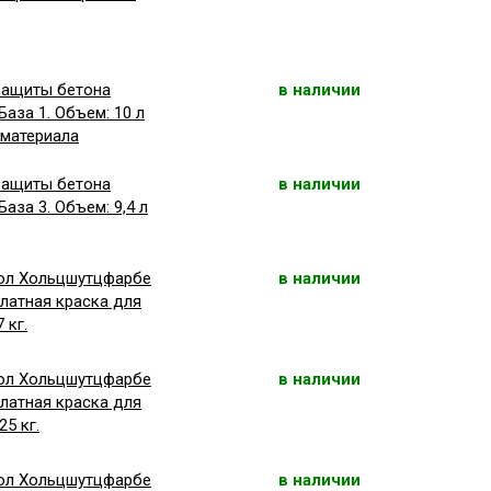
защиты бетона
в наличии
База 1. Объем: 10 л
л материала
защиты бетона
в наличии
База 3. Объем: 9,4 л
арол Хольцшутцфарбе
в наличии
илатная краска для
 кг.
арол Хольцшутцфарбе
в наличии
илатная краска для
25 кг.
арол Хольцшутцфарбе
в наличии