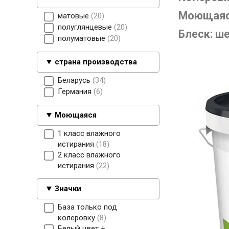
Моющаяся
матовые
20
полуглянцевые
20
Блеск: ш
полуматовые
20
страна производства
Беларусь
34
Германия
6
Моющаяся
1 класс влажного
истирания
18
2 класс влажного
истирания
22
Значки
База только под
колеровку
8
Белый цвет +