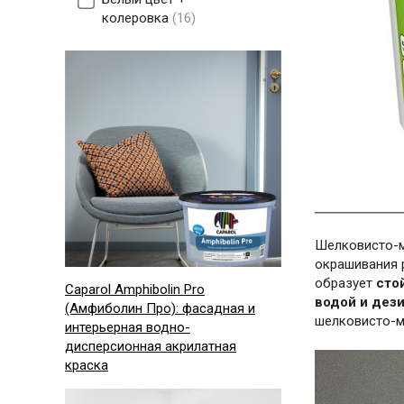
колеровка
16
Шелковисто-м
окрашивания 
образует
сто
Caparol Amphibolin Pro
водой и де
(Амфиболин Про): фасадная и
шелковисто-м
интерьерная водно-
дисперсионная акрилатная
краска