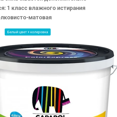
: 1 класс влажного истирания
елковисто-матовая
Белый цвет + колеровка