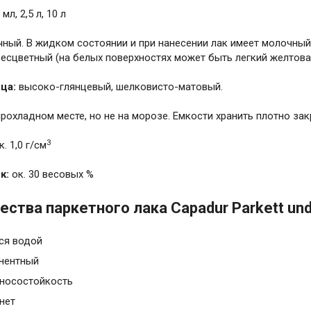
 мл, 2,5 л, 10 л
чный. В жидком состоянии и при нанесении лак имеет молочный
бесцветный (на белых поверхностях может быть легкий желтова
ца:
высоко-глянцевый, шелковисто-матовый.
рохладном месте, но не на морозе. Емкости хранить плотно за
3
к. 1,0 г/см
к:
ок. 30 весовых %
ства паркетного лака Capadur Parkett und
ся водой
нентный
носостойкость
нет