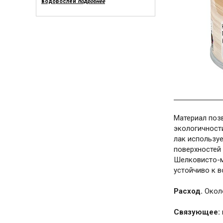
водорослей
подробнее
Материал поз
экологичности
лак используе
поверхностей
Шелковисто-м
устойчиво к 
Расход.
Около
Связующее: