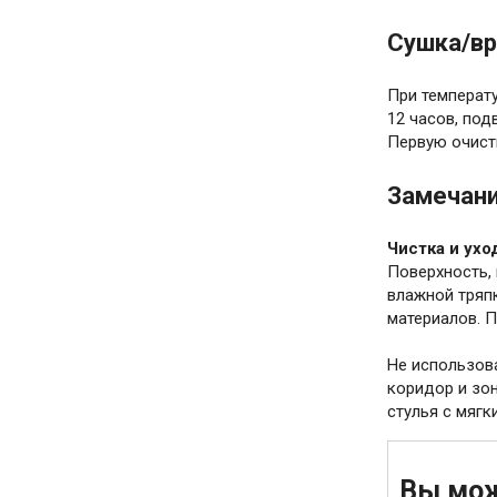
Сушка/вр
При температ
12 часов, под
Первую очист
Замечан
Чистка и ухо
Поверхность, 
влажной тряп
материалов. 
Не использов
коридор и зо
стулья с мяг
Вы мож