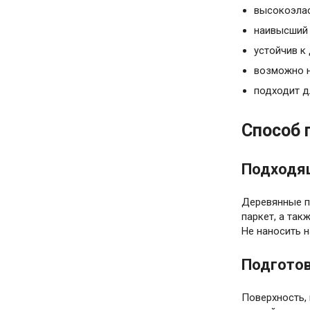
высокоэла
наивысший 
устойчив к
возможно н
подходит д
Способ 
Подходя
Деревянные п
паркет, а так
Не наносить 
Подгото
Поверхность,