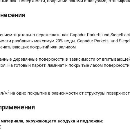
тный лак. Поверхности, покрытые лаками и лазурями, отшлифов
анесения
нием тщательно перемешать лак Capadur Parkett-und SiegelLac
ости разбавить максимум 20% воды. Capadur Parkett- und Sieg
печатывающих покрытий или валиком.
анные деревянные поверхности в зависимости от впитывающей 
лоя. На готовый паркет, ламинат и покрытые лаком поверхности
2
мл/м
на одно покрытие в зависимости от структуры поверхнос
применения
 материала, окружающего воздуха и подложки:
С