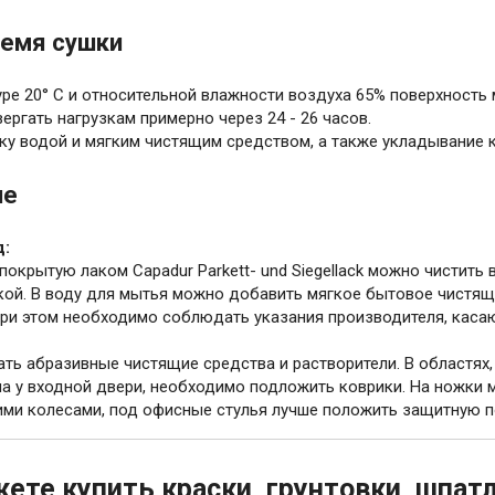
емя сушки
уре 20° С и относительной влажности воздуха 65% поверхност
вергать нагрузкам примерно через 24 - 26 часов.
ку водой и мягким чистящим средством, а также укладывание 
ие
д:
покрытую лаком Capadur Parkett- und Siegellack можно чистить
кой. В воду для мытья можно добавить мягкое бытовое чистящ
При этом необходимо соблюдать указания производителя, каса
ать абразивные чистящие средства и растворители. В областях
на у входной двери, необходимо подложить коврики. На ножки 
кими колесами, под офисные стулья лучше положить защитную 
ете купить краски, грунтовки, шпат