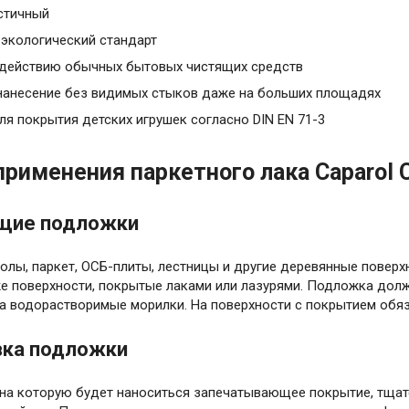
стичный
экологический стандарт
 действию обычных бытовых чистящих средств
анесение без видимых стыков даже на больших площадях
ля покрытия детских игрушек согласно DIN EN 71-3
применения паркетного лака Caparol Ca
щие подложки
олы, паркет, ОСБ-плиты, лестницы и другие деревянные повер
же поверхности, покрытые лаками или лазурями. Подложка долж
на водорастворимые морилки. На поверхности с покрытием обяз
вка подложки
 на которую будет наноситься запечатывающее покрытие, тщат