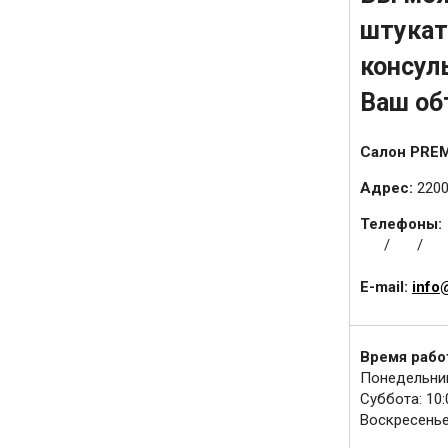
штукат
консул
Ваш об
Салон PREM
Адрес:
2200
Телефоны:
/
/
E-mail:
info
Время рабо
Понедельник 
Суббота: 10:
Воскресенье