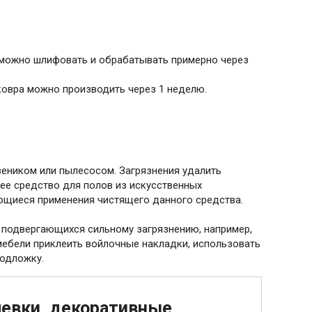
ь можно шлифовать и обрабатывать примерно через
ковра можно производить через 1 неделю.
 веником или пылесосом. Загрязнения удалить
ее средство для полов из искусственных
ющиеся применения чистящего данного средства.
, подвергающихся сильному загрязнению, например,
мебели приклеить войлочные накладки, использовать
подложку.
левки, декоративные