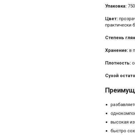
Упаковка:
750
Цвет:
прозра
практически 
Степень глян
Хранение:
в п
Плотность:
о
Сухой остато
Преимуще
разбавляет
однокомпо
высокая из
быстро сох