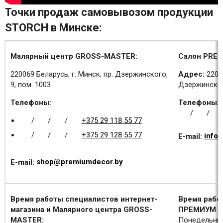
Точки продаж самовывозом продукции
STORCH в Минске:
Малярный центр GROSS-MASTER:
Салон PREM
220069 Беларусь, г. Минск, пр. Дзержинского,
Адрес:
2200
9, пом. 1003
Дзержинского
Телефоны:
Телефоны:
/
/
/
/
/
+375 29 118 55 77
/
/
/
+375 29 128 55 77
E-mail:
info
E-mail:
shop@premiumdecor.by
Время работы специалистов интернет-
Время рабо
магазина и Малярного центра GROSS-
ПРЕМИУМ Д
MASTER:
Понедельник 