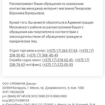
Рассматривает Ваши обращения по указанным
контактам менеджер интернет-магазина Пекарская
Вероника Валерьевна.
Кроме того, Вы можете обратиться в Администрацию
Московского района за рассмотрением Вашего
обращения как покупателя в соответствии с
законодательством об обращениях граждан и
юридических лиц:
Отдел торговли и услуг, (
+375 17) 263-97-69
, (
+375 17)
258-30-82
, (
+375 17) 368 -80-49
Служба «одно окно»: (
+375 17) 318-62-45
, (
+375 17)
258-74-63
тел/факс), (
+375 17) 272-05-93
ООО «ПРЕМИУМ Декор»
220069 Беларусь, г. Минск, пр. Дзержинского, 9, пом. 1002
УНП 192263238
р/с (IBAN) BY14PJCB 3012 0385 2310 0000 0933
код (BIC) PJCBBY2X
в «Приорбанк» ОАО ЦБУ 115, 220002, г. Минск, ул. В. Хоружей, 31-А