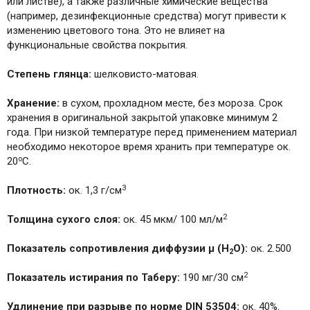
или листве), а также различные химические вещества
(например, дезинфекционные средства) могут привести к
изменению цветового тона. Это не влияет на
функциональные свойства покрытия.
Степень глянца:
шелковисто-матовая.
Хранение:
в сухом, прохладном месте, без мороза. Срок
хранения в оригинальной закрытой упаковке минимум 2
года. При низкой температуре перед применением материал
необходимо некоторое время хранить при температуре ок.
о
20
С.
3
Плотность:
ок. 1,3 г/см
2
Толщина сухого слоя:
ок. 45 мкм/ 100 мл/м
Показатель сопротивления диффузии µ (H
O):
ок. 2.500
2
2
Показатель истирания по Таберу:
190 мг/30 см
Удлинение при разрыве по норме DIN 53504:
ок. 40%.