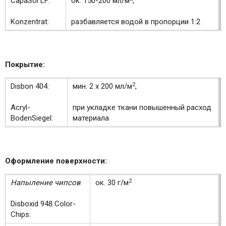
CapaSol LF:
ок. 150-200 мл/м
,
Konzentrat:
разбавляется водой в пропорции 1:2
Покрытие:
2
Disbon 404:
мин. 2 х 200 мл/м
,
Acryl-
при укладке ткани повышенный расход
BodenSiegel:
материала
Оформление поверхности:
2
Напыление
чипсов
ок. 30 г/м
Disboxid 948 Color-
Chips: