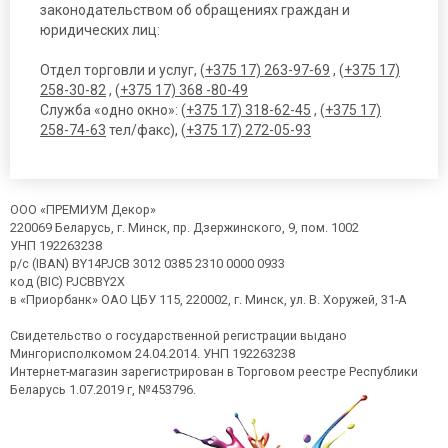
законодательством об обращениях граждан и
юридических лиц:
Отдел торговли и услуг, (
+375 17) 263-97-69
, (
+375 17)
258-30-82
, (
+375 17) 368 -80-49
Служба «одно окно»: (
+375 17) 318-62-45
, (
+375 17)
258-74-63
тел/факс), (
+375 17) 272-05-93
ООО «ПРЕМИУМ Декор»
220069 Беларусь, г. Минск, пр. Дзержинского, 9, пом. 1002
УНП 192263238
р/с (IBAN) BY14PJCB 3012 0385 2310 0000 0933
код (BIC) PJCBBY2X
в «Приорбанк» ОАО ЦБУ 115, 220002, г. Минск, ул. В. Хоружей, 31-А
Свидетельство о государственной регистрации выдано
Мингорисполкомом 24.04.2014. УНП 192263238
Интернет-магазин зарегистрирован в Торговом реестре Республики
Беларусь 1.07.2019 г, №453796.