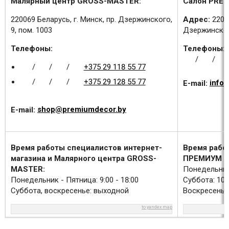
Малярный центр GROSS-MASTER:
Салон PREM
220069 Беларусь, г. Минск, пр. Дзержинского,
Адрес:
2200
9, пом. 1003
Дзержинского
Телефоны:
Телефоны:
/
/
/
/
/
+375 29 118 55 77
/
/
/
+375 29 128 55 77
E-mail:
info
E-mail:
shop@premiumdecor.by
Время работы специалистов интернет-
Время рабо
магазина и Малярного центра GROSS-
ПРЕМИУМ Д
MASTER:
Понедельник 
Понедельник - Пятница: 9:00 - 18:00
Суббота: 10:0
Суббота, воскресенье: выходной
Воскресенье
to yandex map