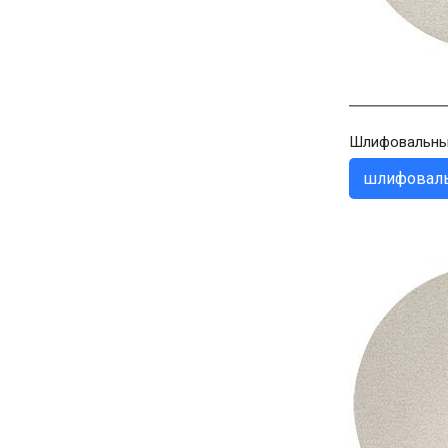
Шлифовальные 
шлифоваль