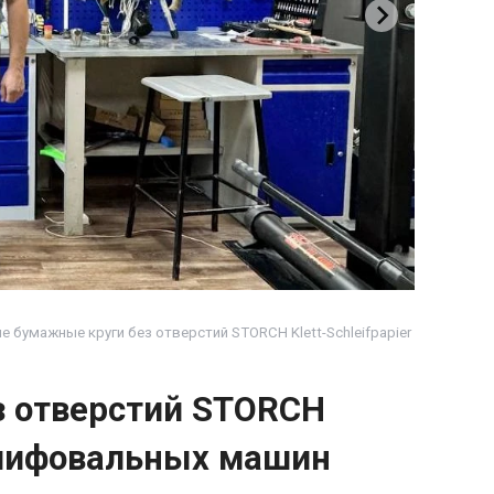
бумажные круги без отверстий STORCH Klett-Schleifpapier
 отверстий STORCH
 шлифовальных машин