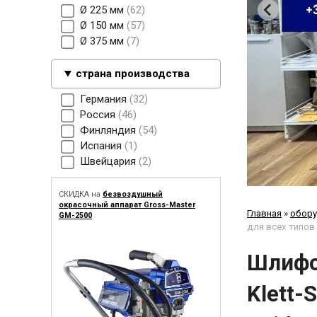
Ø 225 мм
62
Ø 150 мм
57
Ø 375 мм
7
страна производства
Германия
32
Россия
46
Финляндия
54
Испания
1
Швейцария
2
СКИДКА на
безвоздушный
окрасочный аппарат Gross-Master
Главная
»
обору
GM-2500
для всех типов
Шлифо
Klett-