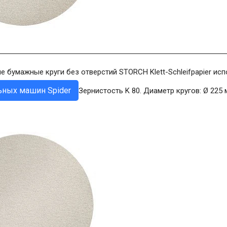
бумажные круги без отверстий STORCH Klett-Schleifpapier исп
ных машин Spider
Зернистость K 80. Диаметр кругов: Ø 225 мм