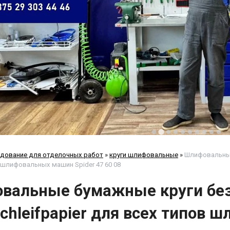
дование для отделочных работ
»
круги шлифовальные
»
Шлифовальные 
 шлифовальных машин Spider 47 60 08
вальные бумажные круги без
Schleifpapier для всех типов