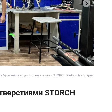
бумажные круги с отверстиями STORCH Klett-Schleifpapier
отверстиями STORCH