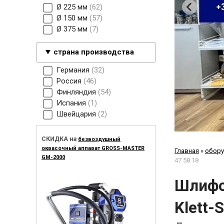
Ø 225 мм
62
Ø 150 мм
57
Ø 375 мм
7
страна производства
Германия
32
Россия
46
Финляндия
54
Испания
1
Швейцария
2
СКИДКА на
безвоздушный
окрасочный аппарат GROSS-MASTER
Главная
»
обору
GM-2000
47 58 18
Шлифо
Klett-S