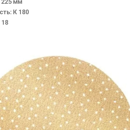
 225 мм
сть: К 180
 18