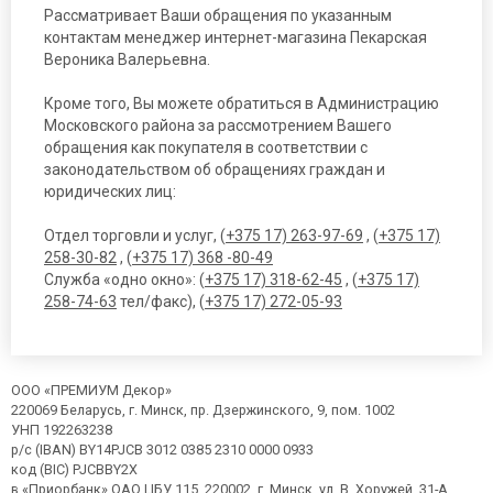
Рассматривает Ваши обращения по указанным
контактам менеджер интернет-магазина Пекарская
Вероника Валерьевна.
Кроме того, Вы можете обратиться в Администрацию
Московского района за рассмотрением Вашего
обращения как покупателя в соответствии с
законодательством об обращениях граждан и
юридических лиц:
Отдел торговли и услуг, (
+375 17) 263-97-69
, (
+375 17)
258-30-82
, (
+375 17) 368 -80-49
Служба «одно окно»: (
+375 17) 318-62-45
, (
+375 17)
258-74-63
тел/факс), (
+375 17) 272-05-93
ООО «ПРЕМИУМ Декор»
220069 Беларусь, г. Минск, пр. Дзержинского, 9, пом. 1002
УНП 192263238
р/с (IBAN) BY14PJCB 3012 0385 2310 0000 0933
код (BIC) PJCBBY2X
в «Приорбанк» ОАО ЦБУ 115, 220002, г. Минск, ул. В. Хоружей, 31-А