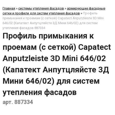
Главная
»
системы утепления фасадов
»
армирующие фасадные
сетки и профили для систем утепления фасадов
»
Профиль
примыкания к проемам (с сеткой) Capatect Anputzleiste 3D Mini
646/02 (Капатект Анпутцляйсте 3Д Мини 646/02) для систем
утепления фасадов 887334
Профиль примыкания к
проемам (с сеткой) Capatect
Anputzleiste 3D Mini 646/02
(Капатект Анпутцляйсте 3Д
Мини 646/02) для систем
утепления фасадов
арт. 887334