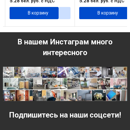
5
.
28
5
.
28
бел. руб.
с НДС
бел. руб.
с НДС
В корзину
В корзину
В нашем Инстаграм много
интересного
Подпишитесь на наши соцсети!