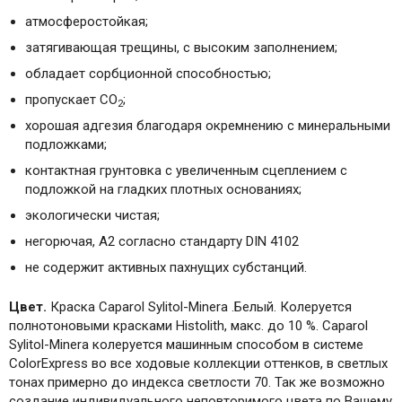
атмосферостойкая;
затягивающая трещины, с высоким заполнением;
обладает сорбционной способностью;
пропускает CO
;
2
хорошая адгезия благодаря окремнению с минеральными
подложками;
контактная грунтовка с увеличенным сцеплением с
подложкой на гладких плотных основаниях;
экологически чистая;
негорючая, A2 согласно стандарту DIN 4102
не содержит активных пахнущих субстанций.
Цвет.
Краска Caparol Sylitol-Minera .Белый. Колеруется
полнотоновыми красками Histolith, макс. до 10 %. Caparol
Sylitol-Minera колеруется машинным способом в системе
ColorExpress во все ходовые коллекции оттенков, в светлых
тонах примерно до индекса светлости 70. Так же возможно
создание индивидуального неповторимого цвета по Вашему