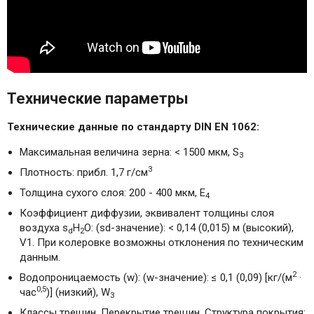
Технические параметры
Технические данные по стандарту DIN EN 1062:
Максимальная величина зерна: < 1500 мкм, S
3
3
Плотность: прибл. 1,7 г/см
Толщина сухого слоя: 200 - 400 мкм, E
4
Коэффициент диффузии, эквивалент толщины слоя
воздуха s
H
O: (sd-значение): < 0,14 (0,015) м (высокий),
d
2
V1. При колеровке возможны отклонения по техническим
данным.
2
Водопроницаемость (w): (w-значение): ≤ 0,1 (0,09) [кг/(м
·
0,5
час
)] (низкий), W
3
Классы трещин. Перекрытие трещин. Структура покрытия: