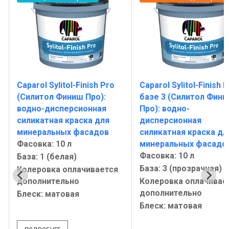
Caparol Sylitol-Finish Pro в
Аlpina Expert Fassad
базе 3 (Силитол Финиш
Silikat (Эксперт Фас
Про): водно-
Силикат): водно-
дисперсионная
дисперсионная
силикатная краска для
силикатная фасадна
минеральных фасадов
интерьерная краска
Фасовка: 10 л
Фасовка: 10 л
База: 3 (прозрачная)
База: 1 (белая)
Колеровка оплачивается
Колеровка оплачива
дополнительно
дополнительно
Блеск: матовая
Моющаяся: 2 класс
влажного истирания