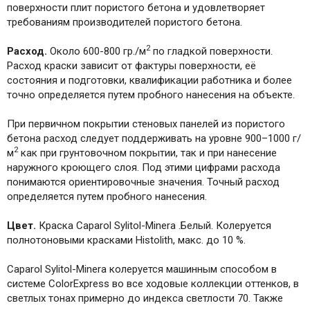
поверхности плит пористого бетона и удовлетворяет
требованиям производителей пористого бетона.
2
Расход.
Около 600-800 гр./м
по гладкой поверхности.
Расход краски зависит от фактуры поверхности, её
состояния и подготовки, квалификации работника и более
точно определяется путем пробного нанесения на объекте.
При первичном покрытии стеновых панелей из пористого
бетона расход следует поддерживать на уровне 900–1000 г/
2
м
как при грунтовочном покрытии, так и при нанесение
наружного кроющего слоя. Под этими цифрами расхода
понимаются ориентировочные значения. Точный расход
определяется путем пробного нанесения.
Цвет.
Краска Caparol Sylitol-Minera .Белый. Колеруется
полнотоновыми красками Histolith, макс. до 10 %.
Caparol Sylitol-Minera колеруется машинным способом в
системе ColorExpress во все ходовые коллекции оттенков, в
светлых тонах примерно до индекса светлости 70. Также