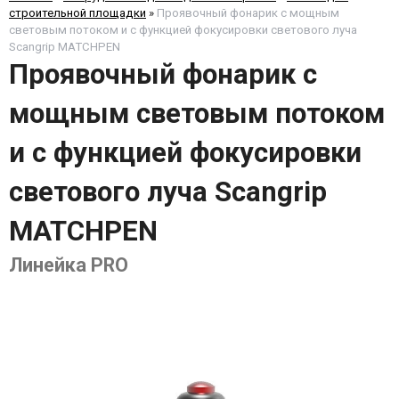
строительной площадки
»
Проявочный фонарик с мощным
световым потоком и с функцией фокусировки светового луча
Scangrip MATCHPEN
Проявочный фонарик с
мощным световым потоком
и с функцией фокусировки
светового луча Scangrip
MATCHPEN
Линейка PRO