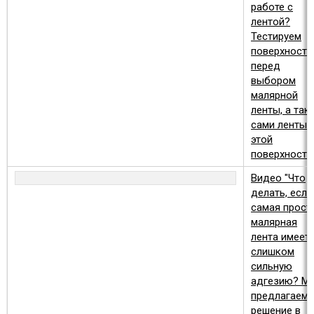
работе с
лентой?
Тестируем
поверхность
перед
выбором
малярной
ленты, а так
сами ленты 
этой
поверхности
Видео "Что
делать, если
самая прост
малярная
лента имеет
слишком
сильную
адгезию? М
предлагаем
решение в