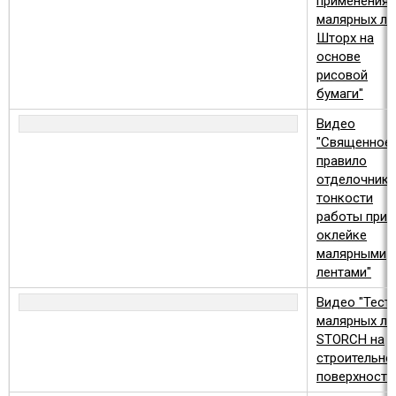
применения
малярных ле
Шторх на
основе
рисовой
бумаги"
Видео
"Священное
правило
отделочника
тонкости
работы при
оклейке
малярными
лентами"
Видео "Тест
малярных ле
STORCH на
строительно
поверхности