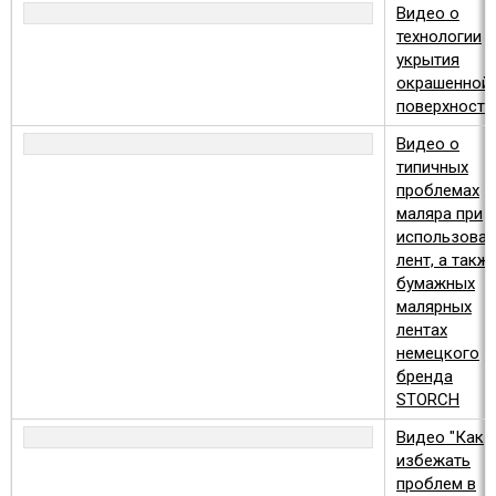
Видео о
технологии
укрытия
окрашенной
поверхности
Видео о
типичных
проблемах
маляра при
использован
лент, а такж
бумажных
малярных
лентах
немецкого
бренда
STORCH
Видео "Как
избежать
проблем в