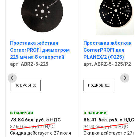
Проставка жёсткая
Проставка жёсткая
CornerPROFI диаметром
CornerPROFI для
225 мм на 8 отверстий
PLANEX/2 (Ф225)
арт. ABRZ-5-225
арт. ABRZ-5- 225/P2
ПОДРОБНЕЕ
ПОДРОБНЕЕ
в наличии
в наличии
78
.
84
85
.
41
бел. руб.
с НДС
бел. руб.
с НДС
87
.
60
бел. руб.
с НДС
94
.
90
бел. руб.
с НДС
Скидка действует с 27 июля
Скидка действует с 27 