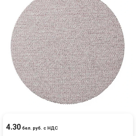
4
.
30
бел. руб.
с НДС