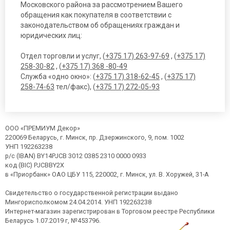
Московского района за рассмотрением Вашего
обращения как покупателя в соответствии с
законодательством об обращениях граждан и
юридических лиц:
Отдел торговли и услуг, (
+375 17) 263-97-69
, (
+375 17)
258-30-82
, (
+375 17) 368 -80-49
Служба «одно окно»: (
+375 17) 318-62-45
, (
+375 17)
258-74-63
тел/факс), (
+375 17) 272-05-93
ООО «ПРЕМИУМ Декор»
220069 Беларусь, г. Минск, пр. Дзержинского, 9, пом. 1002
УНП 192263238
р/с (IBAN) BY14PJCB 3012 0385 2310 0000 0933
код (BIC) PJCBBY2X
в «Приорбанк» ОАО ЦБУ 115, 220002, г. Минск, ул. В. Хоружей, 31-А
Свидетельство о государственной регистрации выдано
Мингорисполкомом 24.04.2014. УНП 192263238
Интернет-магазин зарегистрирован в Торговом реестре Республики
Беларусь 1.07.2019 г, №453796.