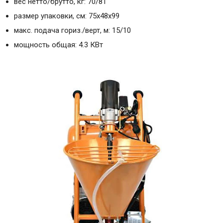
вес нетто/брутто, кг: 70/81
размер упаковки, см: 75x48x99
макс. подача гориз./верт, м: 15/10
мощность общая: 4.3 КВт