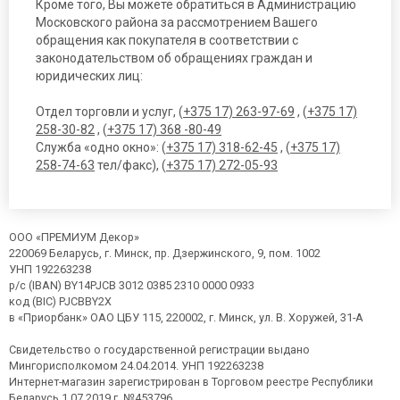
Кроме того, Вы можете обратиться в Администрацию
Московского района за рассмотрением Вашего
обращения как покупателя в соответствии с
законодательством об обращениях граждан и
юридических лиц:
Отдел торговли и услуг, (
+375 17) 263-97-69
, (
+375 17)
258-30-82
, (
+375 17) 368 -80-49
Служба «одно окно»: (
+375 17) 318-62-45
, (
+375 17)
258-74-63
тел/факс), (
+375 17) 272-05-93
ООО «ПРЕМИУМ Декор»
220069 Беларусь, г. Минск, пр. Дзержинского, 9, пом. 1002
УНП 192263238
р/с (IBAN) BY14PJCB 3012 0385 2310 0000 0933
код (BIC) PJCBBY2X
в «Приорбанк» ОАО ЦБУ 115, 220002, г. Минск, ул. В. Хоружей, 31-А
Свидетельство о государственной регистрации выдано
Мингорисполкомом 24.04.2014. УНП 192263238
Интернет-магазин зарегистрирован в Торговом реестре Республики
Беларусь 1.07.2019 г, №453796.