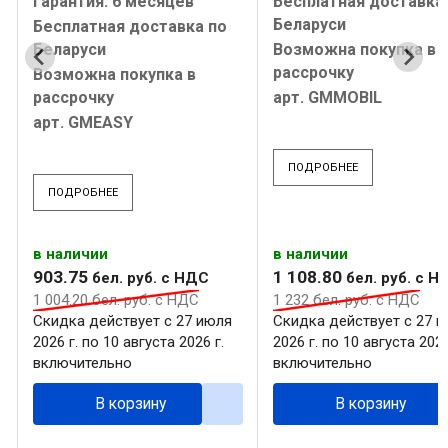
Гарантия: 6 месяцев
Бесплатная доставка
Беларуси
Бесплатная доставка по
Беларуси
Возможна покупка в
рассрочку
Возможна покупка в
рассрочку
арт. GMMOBIL
арт. GMEASY
ПОДРОБНЕЕ
ПОДРОБНЕЕ
в наличии
в наличии
903
.
75
1 108
.
80
бел. руб.
с НДС
бел. руб.
с Н
1 004
.
20
бел. руб.
с НДС
1 232
бел. руб.
с НДС
Скидка действует с 27 июля
Скидка действует с 27 
2026 г. по 10 августа 2026 г.
2026 г. по 10 августа 2026
включительно
включительно
В корзину
В корзину