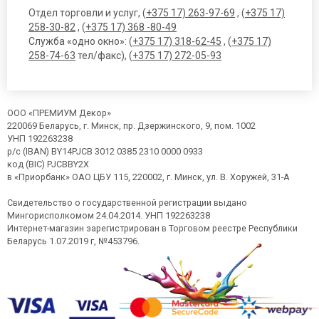
Отдел торговли и услуг, (
+375 17) 263-97-69
, (
+375 17)
258-30-82
, (
+375 17) 368 -80-49
Служба «одно окно»: (
+375 17) 318-62-45
, (
+375 17)
258-74-63
тел/факс), (
+375 17) 272-05-93
ООО «ПРЕМИУМ Декор»
220069 Беларусь, г. Минск, пр. Дзержинского, 9, пом. 1002
УНП 192263238
р/с (IBAN) BY14PJCB 3012 0385 2310 0000 0933
код (BIC) PJCBBY2X
в «Приорбанк» ОАО ЦБУ 115, 220002, г. Минск, ул. В. Хоружей, 31-А
Свидетельство о государственной регистрации выдано
Мингорисполкомом 24.04.2014. УНП 192263238
Интернет-магазин зарегистрирован в Торговом реестре Республики
Беларусь 1.07.2019 г, №453796.