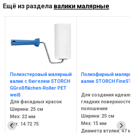
Ещё из раздела
валики малярные
й
Полиэстеровый малярный
Полиэфирный малярн
валик с бюгелем STORCH
валик STORCH FineST
GGroßflächen-Roller PET
weiß
Для создания идеаль
Для фасадных красок
гладких поверхностей
полошения
Ширина: 25 см
Ширина: 25 см
Мех: 22 мм
Мех: 15 мм
арт. 14 72 75
Диаметр втулки: 47 м