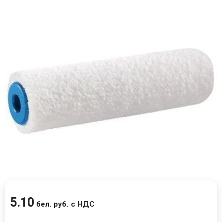
5
.
10
бел. руб.
с НДС