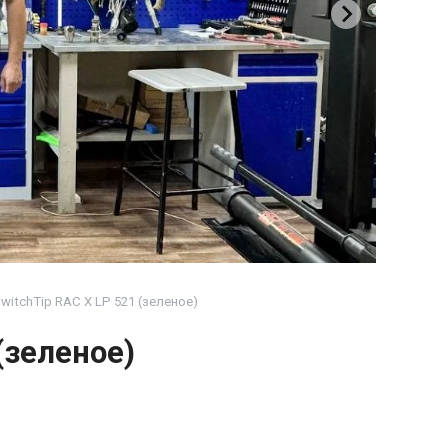
witchTip RAC X LP 521 (зеленое)
(зеленое)