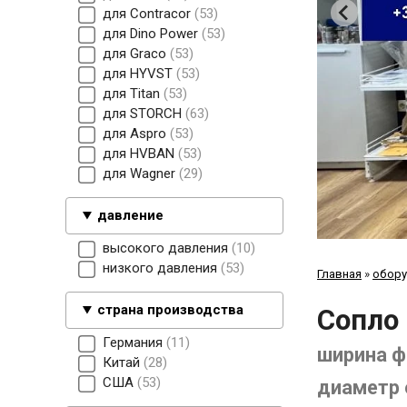
для Contracor
53
для Dino Power
53
для Graco
53
для HYVST
53
для Titan
53
для STORCH
63
для Aspro
53
для HVBAN
53
для Wagner
29
давление
высокого давления
10
низкого давления
53
Главная
»
обору
страна производства
Сопло 
Германия
11
ширина ф
Китай
28
США
53
диаметр 