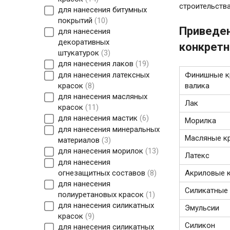
строительства
для нанесения битумных
покрытий
10
Приведен
для нанесения
декоративных
конкретн
штукатурок
3
для нанесения лаков
19
для нанесения латексных
Финишные кр
красок
8
валика
для нанесения масляных
Лак
красок
11
для нанесения мастик
6
Морилка
для нанесения минеральных
Масляные кр
материалов
3
для нанесения морилок
13
Латекс
для нанесения
огнезащитных составов
8
Акриловые 
для нанесения
Силикатные 
полиуретановых красок
1
для нанесения силикатных
Эмульсии
красок
9
Силикон
для нанесения силикатных