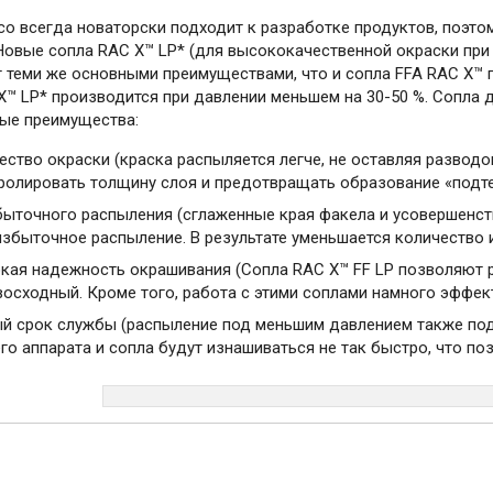
co всегда новаторски подходит к разработке продуктов, поэто
Новые сопла RAC X™ LP* (для высококачественной окраски при
 теми же основными преимуществами, что и сопла FFA RAC X™
X™ LP* производится при давлении меньшем на 30-50 %. Сопла 
ые преимущества:
ество окраски (краска распыляется легче, не оставляя развод
ролировать толщину слоя и предотвращать образование «подте
ыточного распыления (сглаженные края факела и усовершенс
избыточное распыление. В результате уменьшается количество 
кая надежность окрашивания (Сопла RAC X™ FF LP позволяют р
восходный. Кроме того, работа с этими соплами намного эффект
й срок службы (распыление под меньшим давлением также под
го аппарата и сопла будут изнашиваться не так быстро, что по