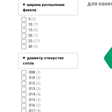
для нане
ширина распыления
факела
5
3
10
7
15
6
20
7
25
27
30
3
диаметр отверстия
сопла
.008
3
.010
5
.012
6
.013
5
.014
4
.015
3
.016
2
.017
4