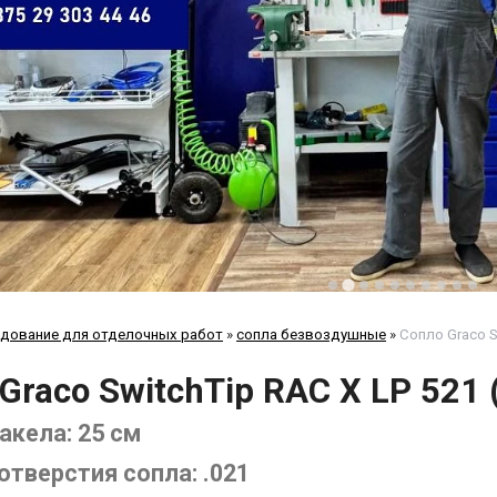
дование для отделочных работ
»
сопла безвоздушные
»
Сопло Graco S
Graco SwitchTip RAC X LP 521 
акела: 25 см
отверстия сопла: .021