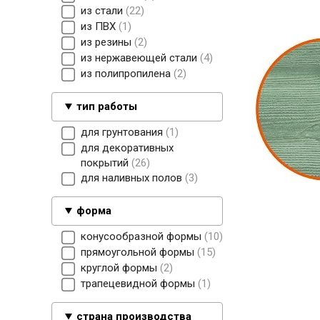
из стали
22
из ПВХ
1
из резины
2
из нержавеющей стали
4
из полипропилена
2
тип работы
для грунтования
1
для декоративных
покрытий
26
для наливных полов
3
форма
конусообразной формы
10
прямоугольной формы
15
круглой формы
2
трапецевидной формы
1
страна производства