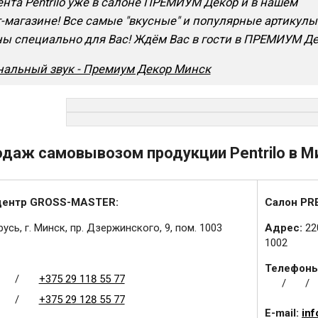
нта Pentrilo уже в салоне ПРЕМИУМ Декор и в нашем
-магазине! Все самые "вкусные" и популярные артикулы
ы специально для Вас! Ждём Вас в гости в ПРЕМИУМ Де
нальный звук - Премиум Декор Минск
одаж самовывозом продукции Pentrilo в М
центр GROSS-MASTER:
Салон PR
усь, г. Минск, пр. Дзержинского, 9, пом. 1003
Адрес:
22
1002
Телефоны
/
+375 29 118 55 77
/
/
/
+375 29 128 55 77
E-mail:
in