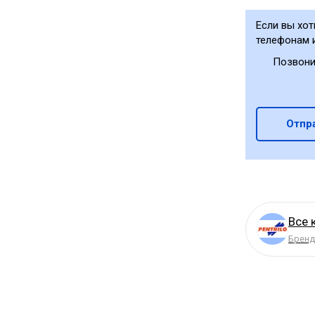
Если вы хот
телефонам 
Позвони
Отпр
Все 
Бренд