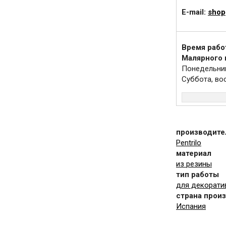
E-mail:
shop
Время рабо
Малярного
Понедельник 
Суббота, во
производите
Pentrilo
материал
из резины
тип работы
для декорати
страна прои
Испания