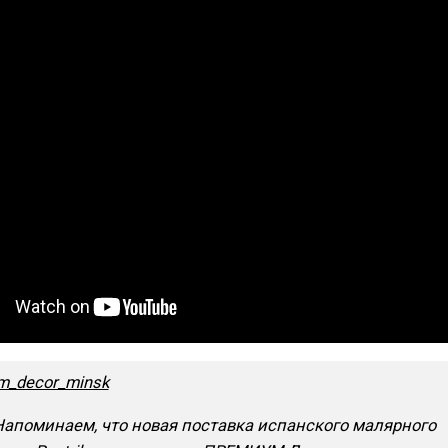
m_decor_minsk
Напоминаем, что новая поставка испанского малярного