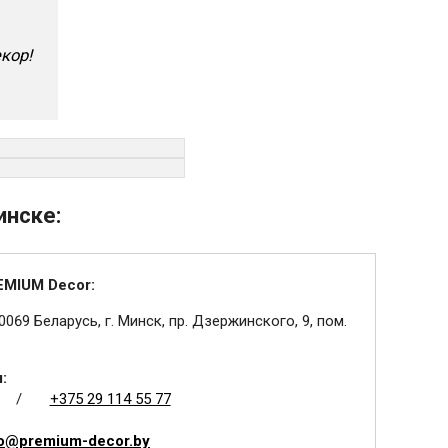
кор!
инске:
EMIUM Decor:
0069 Беларусь, г. Минск, пр. Дзержинского, 9, пом.
:
/
+375 29 114 55 77
fo@premium-decor.by