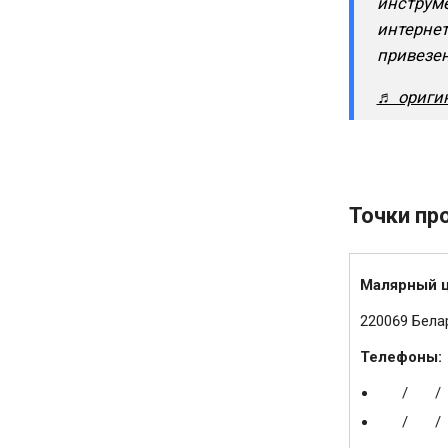
инструме
интернет
привезен
♬ ориги
Точки пр
Малярный 
220069 Белар
Телефоны:
/
/
/
/