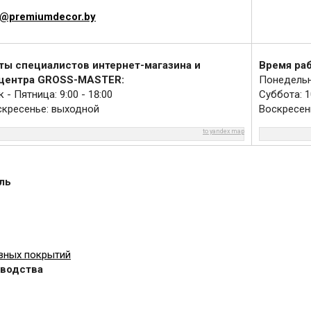
@premiumdecor.by
ты специалистов интернет-магазина и
Время ра
 центра GROSS-MASTER:
Понедельни
- Пятница: 9:00 - 18:00
Суббота: 10
скресенье: выходной
Воскресен
to yandex map
ль
вных покрытий
зводства