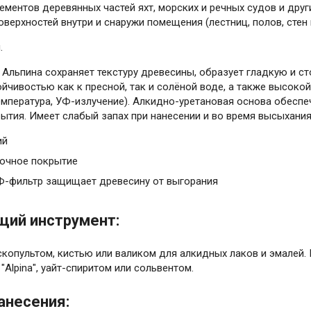
ментов деревянных частей яхт, морских и речных судов и дру
верхностей внутри и снаружи помещения (лестниц, полов, стен 
.
Альпина сохраняет текстуру древесины, образует гладкую и ст
йчивостью как к пресной, так и солёной воде, а также высоко
емпература, УФ-излучение). Алкидно-уретановая основа обеспе
ытия. Имеет слабый запах при нанесении и во время высыхания
ий
очное покрытие
-фильтр защищает древесину от выгорания
ий инструмент:
скопультом, кистью или валиком для алкидных лаков и эмалей.
"Alpina", уайт-спиритом или сольвентом.
анесения: