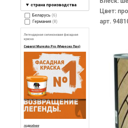
Блеск: ш
страна производства
Цвет: пр
Беларусь
6
арт. 9481
Германия
8
Легендарная силиконовая фасадная
краска
Caparol Muresko Pro (Муреско Про)
подробнее