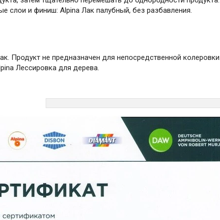
дукта, затем тщательно перемешать до однородности продукта.
 слои и финиш: Alpina Лак палубный, без разбавления.
ак. Продукт не предназначен для непосредственной колеровк
pina Лессировка для дерева.