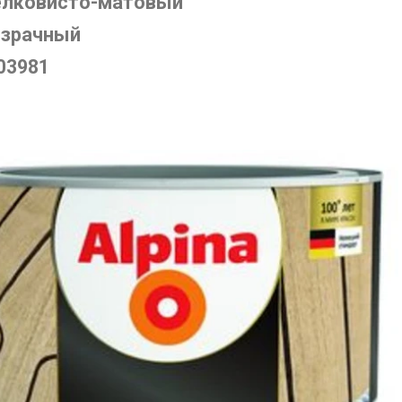
елковисто-матовый
озрачный
03981