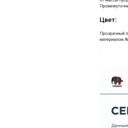
от массы про
Промежуточные
Цвет:
Прозрачный л
материалом Al
.