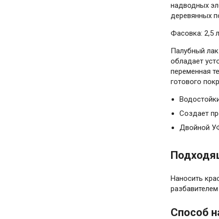
надводных эле
деревянных по
Фасовка: 2,5 л
Палубный лак 
обладает усто
переменная т
готового покр
Водостойк
Создает пр
Двойной УФ
Подходящ
Наносить кра
разбавителем 
Способ н