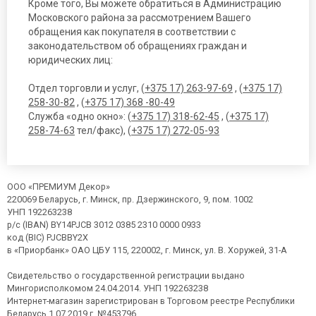
Кроме того, Вы можете обратиться в Администрацию
Московского района за рассмотрением Вашего
обращения как покупателя в соответствии с
законодательством об обращениях граждан и
юридических лиц:
Отдел торговли и услуг, (
+375 17) 263-97-69
, (
+375 17)
258-30-82
, (
+375 17) 368 -80-49
Служба «одно окно»: (
+375 17) 318-62-45
, (
+375 17)
258-74-63
тел/факс), (
+375 17) 272-05-93
ООО «ПРЕМИУМ Декор»
220069 Беларусь, г. Минск, пр. Дзержинского, 9, пом. 1002
УНП 192263238
р/с (IBAN) BY14PJCB 3012 0385 2310 0000 0933
код (BIC) PJCBBY2X
в «Приорбанк» ОАО ЦБУ 115, 220002, г. Минск, ул. В. Хоружей, 31-А
Свидетельство о государственной регистрации выдано
Мингорисполкомом 24.04.2014. УНП 192263238
Интернет-магазин зарегистрирован в Торговом реестре Республики
Беларусь 1.07.2019 г, №453796.