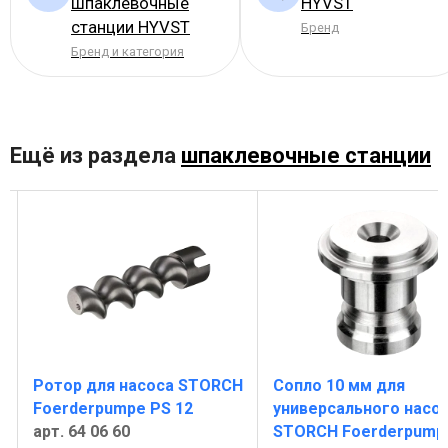
шпаклевочные
HYVST
станции HYVST
Бренд
Бренд и категория
Ещё из раздела
шпаклевочные станции
Ротор для насоса STORCH
Сопло 10 мм для
Foerderpumpe PS 12
универсального насо
арт. 64 06 60
STORCH Foerderpump