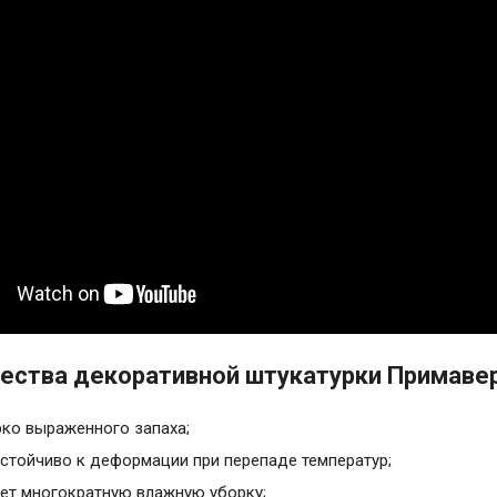
ства декоративной штукатурки Примавер
рко выраженного запаха;
стойчиво к деформации при перепаде температур;
т многократную влажную уборку;