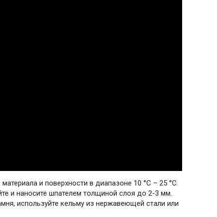
материала и поверхности в диапазоне 10 °С – 25 °С.
те и наносите шпателем толщиной слоя до 2-3 мм.
мня, используйте кельму из нержавеющей стали или