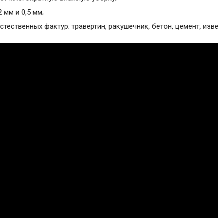
 мм и 0,5 мм;
тественных фактур: травертин, ракушечник, бетон, цемент, извес