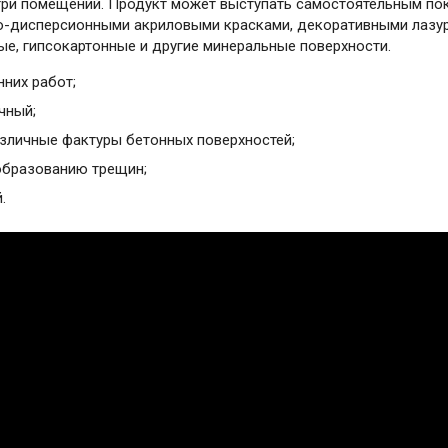
три помещений. Продукт может выступать самостоятельным п
о-дисперсионными акриловыми красками, декоративными лазуря
ые, гипсокартонные и другие минеральные поверхности.
нних работ;
чный;
зличные фактуры бетонных поверхностей;
образованию трещин;
.