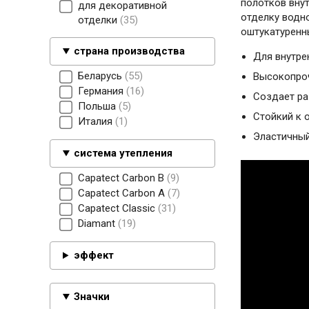
полотков вну
для декоративной
отделку водн
отделки
35
оштукатуренн
страна производства
Для внутре
Беларусь
55
Высокопро
Германия
16
Создает ра
Польша
5
Стойкий к 
Италия
1
Эластичный
система утепления
Capatect Carbon B
9
Capatect Carbon А
7
Capatect Classic
31
Diamant
19
эффект
Значки