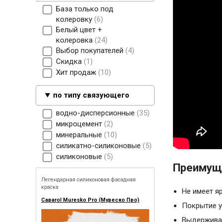
База только под
колеровку
6
Белый цвет +
колеровка
24
Выбор покупателей
4
Скидка
1
Хит продаж
10
по типу связующего
водно-дисперсионные
35
микроцемент
2
минеральные
10
силикатно-силиконовые
5
силиконовые
5
Преимуще
Легендарная силиконовая фасадная
краска
Не имеет я
Caparol Muresko Pro (Муреско Про)
Покрытие у
Выдерживае