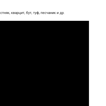
тняк, кварцит, бут, туф, песчаник и др.