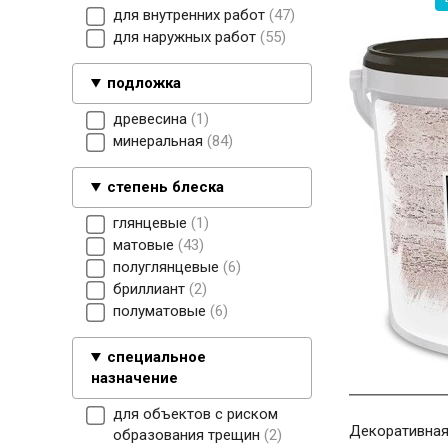
для внутренних работ
47
для наружных работ
55
подложка
древесина
1
минеральная
84
степень блеска
глянцевые
1
матовые
43
полуглянцевые
6
бриллиант
2
полуматовые
6
специальное
назначение
для объектов с риском
Декоративная 
образования трещин
2