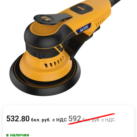
532
.
80
592
бел. руб.
с НДС
бел. руб.
с НДС
в наличии