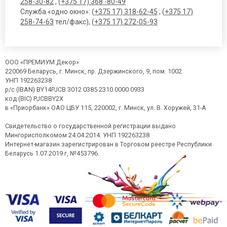
258-30-82
, (
+375 17) 368 -80-49
Служба «одно окно»: (
+375 17) 318-62-45
, (
+375 17)
258-74-63
тел/факс), (
+375 17) 272-05-93
ООО «ПРЕМИУМ Декор»
220069 Беларусь, г. Минск, пр. Дзержинского, 9, пом. 1002
УНП 192263238
р/с (IBAN) BY14PJCB 3012 0385 2310 0000 0933
код (BIC) PJCBBY2X
в «Приорбанк» ОАО ЦБУ 115, 220002, г. Минск, ул. В. Хоружей, 31-А
Свидетельство о государственной регистрации выдано
Мингорисполкомом 24.04.2014. УНП 192263238
Интернет-магазин зарегистрирован в Торговом реестре Республики
Беларусь 1.07.2019 г, №453796.