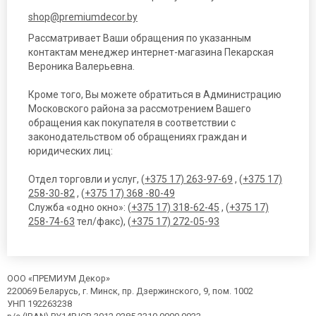
shop@premiumdecor.by
Рассматривает Ваши обращения по указанным
контактам менеджер интернет-магазина Пекарская
Вероника Валерьевна.
Кроме того, Вы можете обратиться в Администрацию
Московского района за рассмотрением Вашего
обращения как покупателя в соответствии с
законодательством об обращениях граждан и
юридических лиц:
Отдел торговли и услуг, (
+375 17) 263-97-69
, (
+375 17)
258-30-82
, (
+375 17) 368 -80-49
Служба «одно окно»: (
+375 17) 318-62-45
, (
+375 17)
258-74-63
тел/факс), (
+375 17) 272-05-93
ООО «ПРЕМИУМ Декор»
220069 Беларусь, г. Минск, пр. Дзержинского, 9, пом. 1002
УНП 192263238