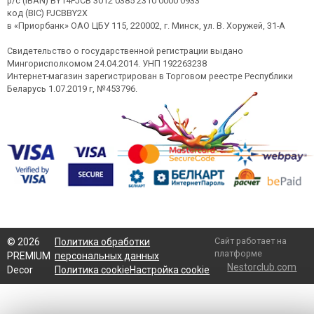
р/с (IBAN) BY14PJCB 3012 0385 2310 0000 0933
код (BIC) PJCBBY2X
в «Приорбанк» ОАО ЦБУ 115, 220002, г. Минск, ул. В. Хоружей, 31-А
Свидетельство о государственной регистрации выдано
Мингорисполкомом 24.04.2014. УНП 192263238
Интернет-магазин зарегистрирован в Торговом реестре Республики
Беларусь 1.07.2019 г, №453796.
Сайт работает на
©
2026
Политика обработки
платформе
PREMIUM
персональных данных
Nestorclub.com
Decor
Политика cookie
Настройка cookie