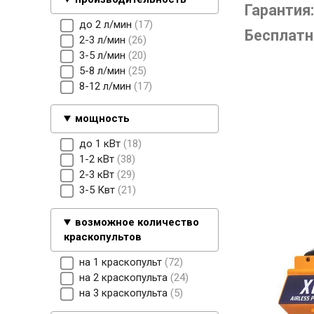
Гарантия:
до 2 л/мин
17
Бесплатн
2-3 л/мин
26
3-5 л/мин
20
5-8 л/мин
25
8-12 л/мин
17
мощность
до 1 кВт
18
1-2 кВт
38
2-3 кВт
29
3-5 Квт
21
возможное количество
краскопультов
на 1 краскопульт
72
на 2 краскопульта
24
на 3 краскопульта
5