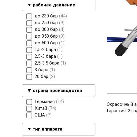
рабочее давление
до 230 бар
44
до 250 бар
9
до 300 бар
4
до 350 бар
3
до 500 бар
1
1,5-2 бара
1
2,5-3 бара
1
2,5-3,5 бара
1
3 бара
1
20 бар
2
страна производства
Германия
14
Окрасочный ап
Китай
74
Гарантия: 2 г
США
7
тип аппарата