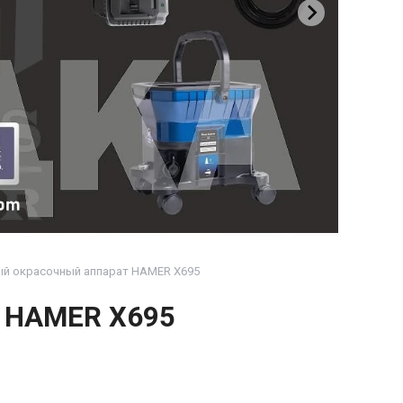
й окрасочный аппарат HAMER X695
т HAMER X695