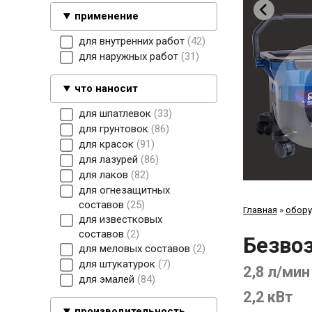
применение
для внутренних работ
42
для наружных работ
31
что наносит
для шпатлевок
33
для грунтовок
86
для красок
91
для лазурей
86
для лаков
82
для огнезащитных
составов
25
Главная
»
обору
для известковых
составов
2
Безво
для меловых составов
2
для штукатурок
7
2,8 л/мин
для эмалей
84
2,2 кВт
производительность