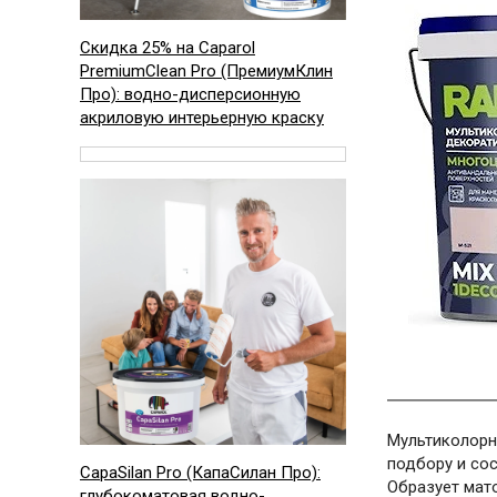
Скидка 25% на
Caparol
PremiumClean Pro (ПремиумКлин
Про): водно-дисперсионную
акриловую интерьерную краску
Мультиколорн
подбору и со
CapaSilan Pro (КапаСилан Про):
Образует мат
глубокоматовая водно-