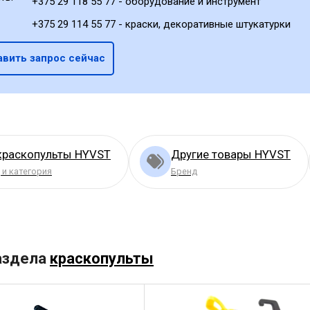
+375 29 118 55 77 - оборудование и инструмент
+375 29 114 55 77 - краски, декоративные штукатурки
авить запрос сейчас
краскопульты HYVST
Другие товары HYVST
 и категория
Бренд
аздела
краскопульты