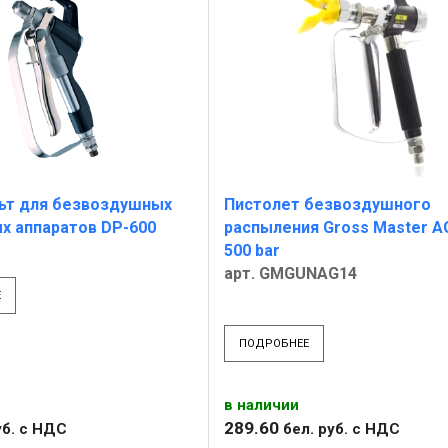
ьт для безвоздушных
Пистолет безвоздушного
х аппаратов DP-600
распыления Gross Master A
500 bar
арт. GMGUNAG14
Е
ПОДРОБНЕЕ
в наличии
289
.
60
б.
с НДС
бел. руб.
с НДС