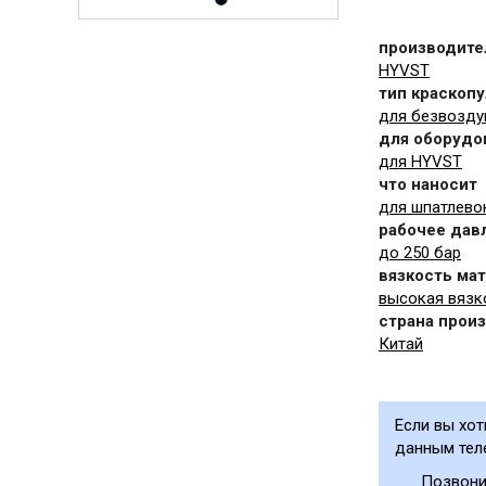
производите
HYVST
тип краскопу
для безвозду
для оборудо
для HYVST
что наносит
для шпатлево
рабочее дав
до 250 бар
вязкость ма
высокая вязк
страна прои
Китай
Если вы хо
данным тел
Позвони