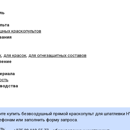
ль
льта
шных краскопультов
вания
к
,
для красок
,
для огнезащитных составов
ление
териала
ость
зводства
тите купить безвоздушный прямой краскопульт для шпатлевки H
ефонам или заполнить форму запроса.
ть: