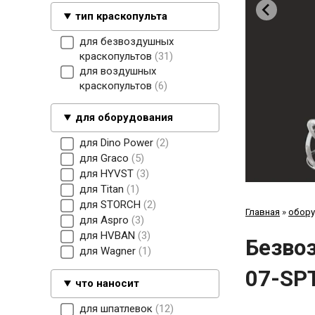
тип краскопульта
для безвоздушных
краскопультов
31
для воздушных
краскопультов
6
для оборудования
для Dino Power
2
для Graco
5
для HYVST
3
для Titan
1
для STORCH
2
Главная
»
обору
для Aspro
3
для HVBAN
3
Безво
для Wagner
1
07-SP
что наносит
для шпатлевок
12