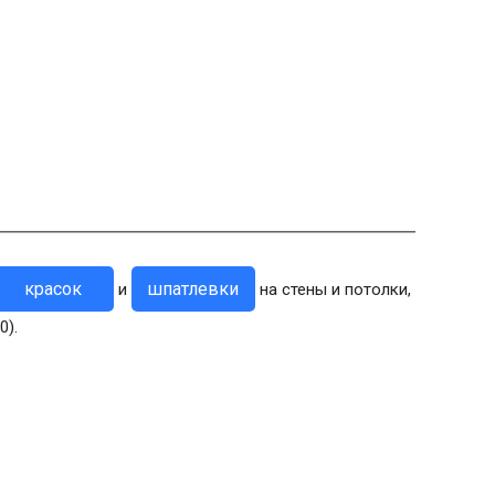
красок
шпатлевки
и
на стены и потолки,
0).