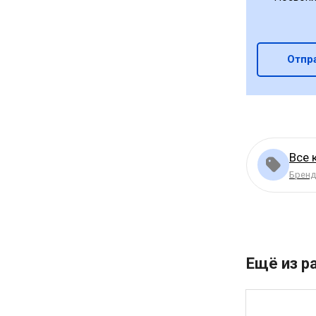
Отпр
Все 
Бренд
Ещё из р