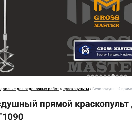
дование для отделочных работ
»
краскопульты
»
Безвоздушный прямо
здушный прямой краскопульт
T1090