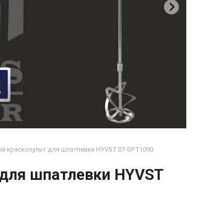
й краскопульт для шпатлевки HYVST 07-SPT1090
 для шпатлевки HYVST