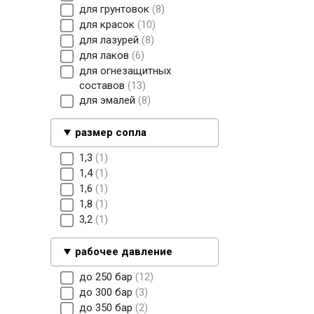
для грунтовок
8
для красок
10
для лазурей
8
для лаков
6
для огнезащитных
составов
13
для эмалей
8
размер сопла
1,3
1
1,4
1
1,6
1
1,8
1
3,2
1
рабочее давление
до 250 бар
12
до 300 бар
3
до 350 бар
2