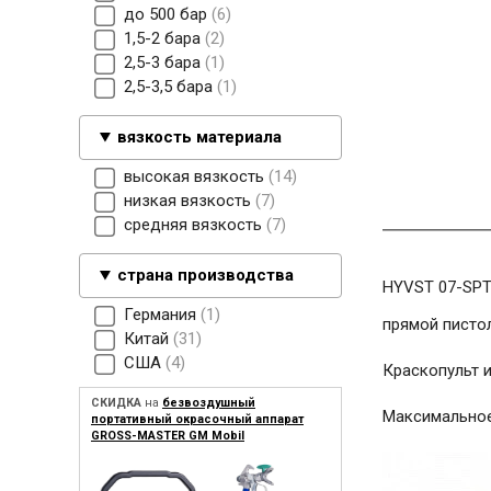
до 500 бар
6
1,5-2 бара
2
2,5-3 бара
1
2,5-3,5 бара
1
вязкость материала
высокая вязкость
14
низкая вязкость
7
средняя вязкость
7
страна производства
HYVST 07-SPT
Германия
1
прямой пистол
Китай
31
США
4
Краскопульт 
СКИДКА
на
безвоздушный
Максимальное 
портативный окрасочный аппарат
GROSS-MASTER GM Mobil