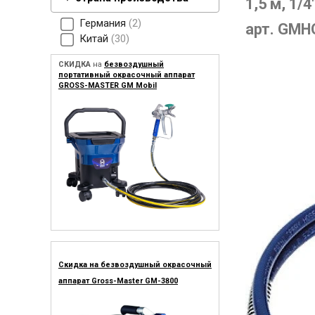
1,5 м, 1/4
Германия
2
арт. GMH
Китай
30
СКИДКА
на
безвоздушный
портативный окрасочный аппарат
GROSS-MASTER GM Mobil
Скидка на безвоздушный окрасочный
аппарат Gross-Master GM-3800