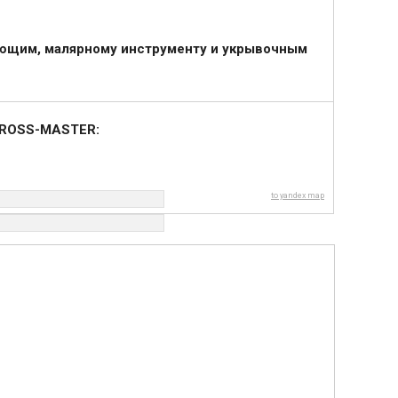
ющим, малярному инструменту и укрывочным
 GROSS-MASTER:
to yandex map