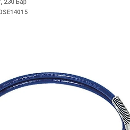
", 230 Бар
OSE14015