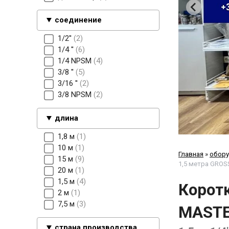
соединение
1/2''
2
1/4 ''
6
1/4 NPSM
4
3/8 ''
5
3/16 ''
2
3/8 NPSM
2
длина
1,8 м
1
10 м
1
Главная
»
обору
15 м
9
1,5 метра GRO
20 м
1
1,5 м
4
Коротк
2 м
1
7,5 м
3
MAST
страна производства