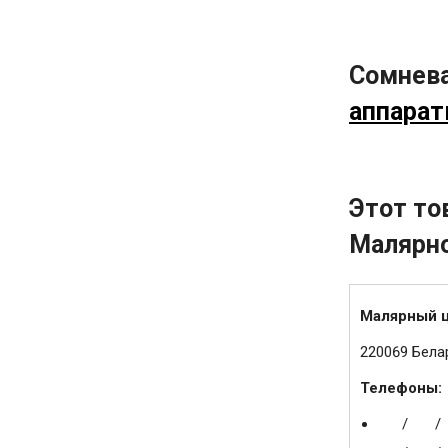
Сомнева
аппарат
Этот то
Малярн
Малярный 
220069 Белар
Телефоны:
/
/