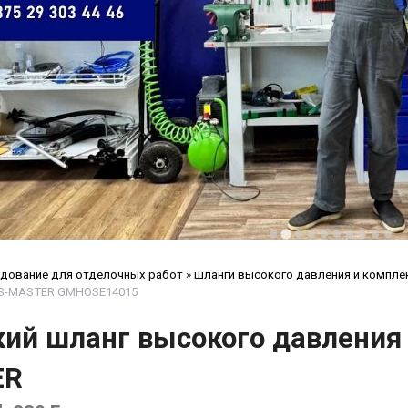
дование для отделочных работ
»
шланги высокого давления и компле
SS-MASTER GMHOSE14015
ий шланг высокого давления 
ER