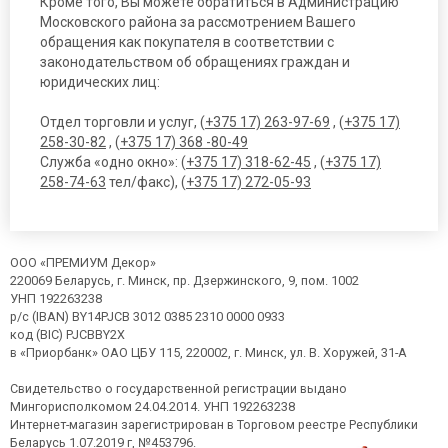
Кроме того, Вы можете обратиться в Администрацию
Московского района за рассмотрением Вашего
обращения как покупателя в соответствии с
законодательством об обращениях граждан и
юридических лиц:
Отдел торговли и услуг, (
+375 17) 263-97-69
, (
+375 17)
258-30-82
, (
+375 17) 368 -80-49
Служба «одно окно»: (
+375 17) 318-62-45
, (
+375 17)
258-74-63
тел/факс), (
+375 17) 272-05-93
ООО «ПРЕМИУМ Декор»
220069 Беларусь, г. Минск, пр. Дзержинского, 9, пом. 1002
УНП 192263238
р/с (IBAN) BY14PJCB 3012 0385 2310 0000 0933
код (BIC) PJCBBY2X
в «Приорбанк» ОАО ЦБУ 115, 220002, г. Минск, ул. В. Хоружей, 31-А
Свидетельство о государственной регистрации выдано
Мингорисполкомом 24.04.2014. УНП 192263238
Интернет-магазин зарегистрирован в Торговом реестре Республики
Беларусь 1.07.2019 г, №453796.