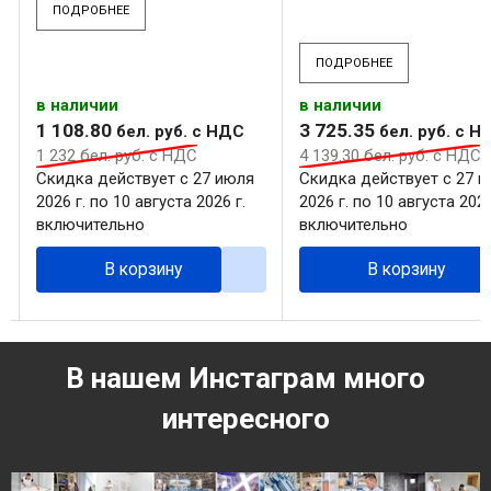
ПОДРОБНЕЕ
ПОДРОБНЕЕ
в наличии
в наличии
1 108
.
80
3 725
.
35
бел. руб.
с НДС
бел. руб.
с Н
1 232
бел. руб.
с НДС
4 139
.
30
бел. руб.
с НДС
Скидка действует с 27 июля
Скидка действует с 27 
2026 г. по 10 августа 2026 г.
2026 г. по 10 августа 2026
включительно
включительно
В корзину
В корзину
В нашем Инстаграм много
интересного