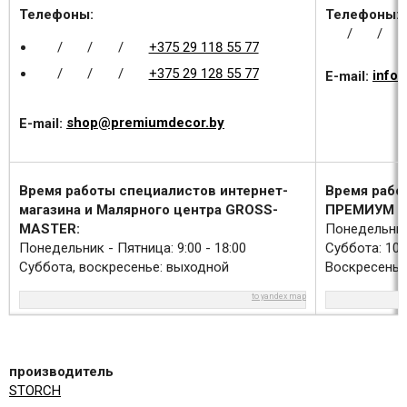
Телефоны:
Телефоны:
/
/
/
/
/
+375 29 118 55 77
/
/
/
+375 29 128 55 77
E-mail:
info
E-mail:
shop@premiumdecor.by
Время работы специалистов интернет-
Время рабо
магазина и Малярного центра GROSS-
ПРЕМИУМ Д
MASTER:
Понедельник 
Понедельник - Пятница: 9:00 - 18:00
Суббота: 10:0
Суббота, воскресенье: выходной
Воскресенье
to yandex map
производитель
STORCH