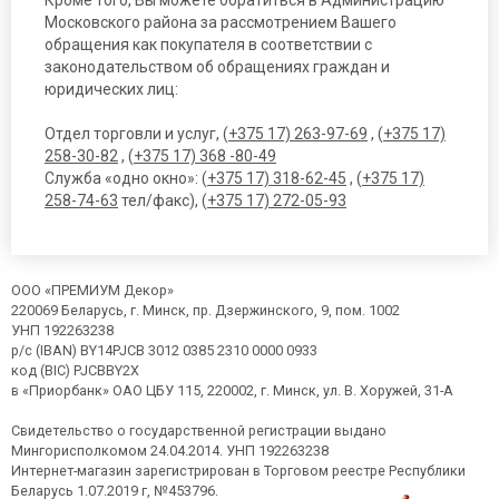
Кроме того, Вы можете обратиться в Администрацию
Московского района за рассмотрением Вашего
обращения как покупателя в соответствии с
законодательством об обращениях граждан и
юридических лиц:
Отдел торговли и услуг, (
+375 17) 263-97-69
, (
+375 17)
258-30-82
, (
+375 17) 368 -80-49
Служба «одно окно»: (
+375 17) 318-62-45
, (
+375 17)
258-74-63
тел/факс), (
+375 17) 272-05-93
ООО «ПРЕМИУМ Декор»
220069 Беларусь, г. Минск, пр. Дзержинского, 9, пом. 1002
УНП 192263238
р/с (IBAN) BY14PJCB 3012 0385 2310 0000 0933
код (BIC) PJCBBY2X
в «Приорбанк» ОАО ЦБУ 115, 220002, г. Минск, ул. В. Хоружей, 31-А
Свидетельство о государственной регистрации выдано
Мингорисполкомом 24.04.2014. УНП 192263238
Интернет-магазин зарегистрирован в Торговом реестре Республики
Беларусь 1.07.2019 г, №453796.