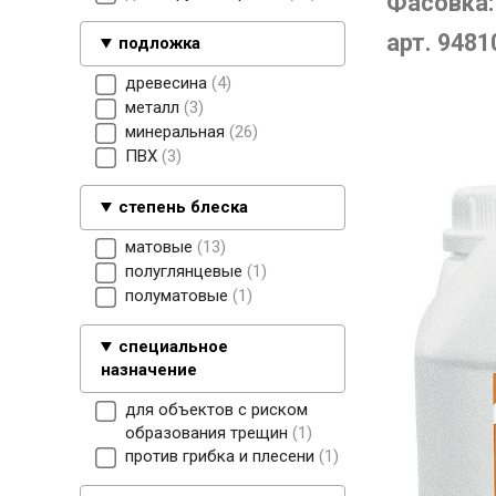
Фасовка:
арт. 9481
подложка
древесина
4
металл
3
минеральная
26
ПВХ
3
степень блеска
матовые
13
полуглянцевые
1
полуматовые
1
специальное
назначение
для объектов с риском
образования трещин
1
против грибка и плесени
1