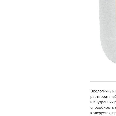
Экологичный 
растворителе
и внутренних
способность 
колеруется, п