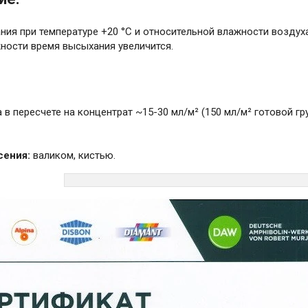
ия при температуре +20 °C и относительной влажности воздуха 
ности время высыхания увеличится.
 в пересчете на концентрат ~15-30 мл/м² (150 мл/м² готовой г
сения:
валиком, кистью.