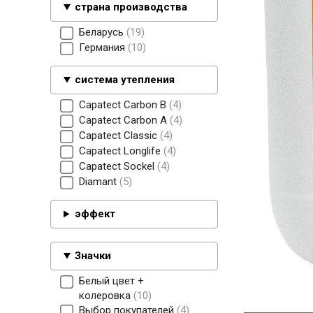
страна производства
Беларусь
19
Германия
10
система утепления
Capatect Carbon B
4
Capatect Carbon А
4
Capatect Classic
4
Capatect Longlife
4
Capatect Sockel
4
Diamant
5
эффект
Значки
Белый цвет +
колеровка
10
Выбор покупателей
4