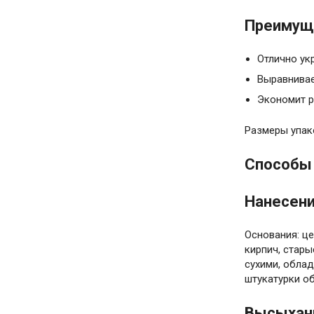
Преимуще
Отлично ук
Выравнивае
Экономит р
Размеры упаков
Способы 
Нанесени
Основания: ц
кирпич, стар
сухими, обла
штукатурки о
Высыхан