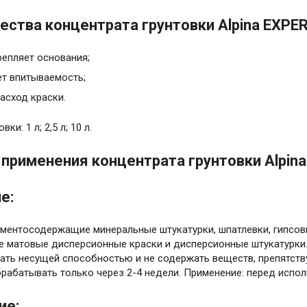
ства концентрата грунтовки Alpina EXPERT
репляет основания;
т впитываемость;
асход краски.
ки: 1 л; 2,5 л; 10 л.
применения концентрата грунтовки Alpina 
е:
ементосодержащие минеральные штукатурки, шпатлевки, гипсов
ые матовые дисперсионные краски и дисперсионные штукатурк
дать несущей способностью и не содержать веществ, препятст
брабатывать только через 2-4 недели. Применение: перед испо
ие: