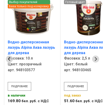
Выбор покупателей
Готовый цвет
База только под колеровку
Водно-дисперсионная
Водно-дисперсионна
лазурь Alpina Аква лазурь
лазурь Alpina Аква ла
для дерева
для дерева
Фасовка: 10 л
Фасовка: 2,5 л
Цвет: прозрачный
Цвет: белый
арт. 948103577
арт. 948103465
ПОДРОБНЕЕ
ПОДРОБНЕЕ
в наличии
под заказ
169
.
80
51
.
60
бел. руб.
с НДС
бел. руб.
с НДС