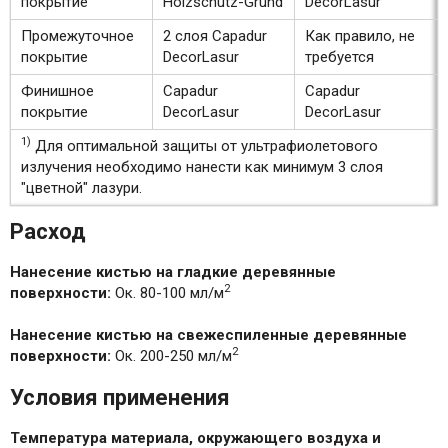
покрытие
Holzschutz-Grund
DecorLasur
Промежуточное
2 слоя Capadur
Как правило, не
покрытие
DecorLasur
требуется
Финишное
Capadur
Capadur
покрытие
DecorLasur
DecorLasur
1)
Для оптимальной защиты от ультрафиолетового
излучения необходимо нанести как минимум 3 слоя
"цветной" лазури.
Расход
Нанесение кистью на гладкие деревянные
2
поверхности:
Ок. 80-100 мл/м
Нанесение кистью на свежеспиленные деревянные
2
поверхности:
Ок. 200-250 мл/м
Условия применения
Температура материала, окружающего воздуха и