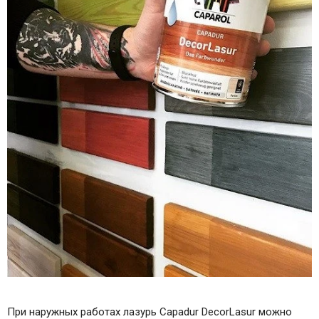
При наружных работах лазурь Capadur DecorLasur можно