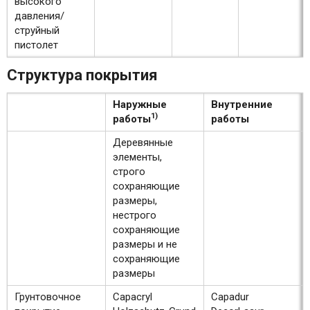
высокого
давления/
струйный
пистолет
Структура покрытия
Наружные
Внутренние
1)
работы
работы
Деревянные
элементы,
строго
сохраняющие
размеры,
нестрого
сохраняющие
размеры и не
сохраняющие
размеры
Грунтовочное
Capacryl
Capadur