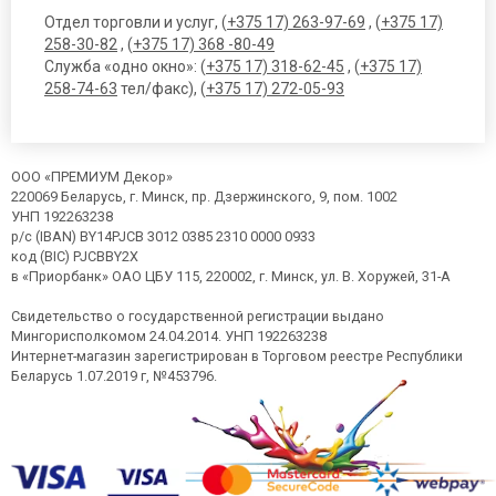
Отдел торговли и услуг, (
+375 17) 263-97-69
, (
+375 17)
258-30-82
, (
+375 17) 368 -80-49
Служба «одно окно»: (
+375 17) 318-62-45
, (
+375 17)
258-74-63
тел/факс), (
+375 17) 272-05-93
ООО «ПРЕМИУМ Декор»
220069 Беларусь, г. Минск, пр. Дзержинского, 9, пом. 1002
УНП 192263238
р/с (IBAN) BY14PJCB 3012 0385 2310 0000 0933
код (BIC) PJCBBY2X
в «Приорбанк» ОАО ЦБУ 115, 220002, г. Минск, ул. В. Хоружей, 31-А
Свидетельство о государственной регистрации выдано
Мингорисполкомом 24.04.2014. УНП 192263238
Интернет-магазин зарегистрирован в Торговом реестре Республики
Беларусь 1.07.2019 г, №453796.