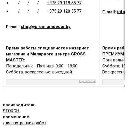
/
/
/
+375 29 118 55 77
/
/
/
+375 29 128 55 77
E-mail:
info
E-mail:
shop@premiumdecor.by
Время работы специалистов интернет-
Время рабо
магазина и Малярного центра GROSS-
ПРЕМИУМ Д
MASTER:
Понедельник 
Понедельник - Пятница: 9:00 - 18:00
Суббота: 10:0
Суббота, воскресенье: выходной
Воскресенье
to yandex map
производитель
STORCH
применение
для внутренних работ