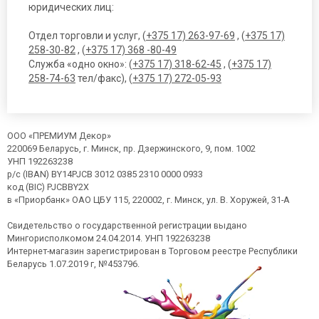
юридических лиц:
Отдел торговли и услуг, (
+375 17) 263-97-69
, (
+375 17)
258-30-82
, (
+375 17) 368 -80-49
Служба «одно окно»: (
+375 17) 318-62-45
, (
+375 17)
258-74-63
тел/факс), (
+375 17) 272-05-93
ООО «ПРЕМИУМ Декор»
220069 Беларусь, г. Минск, пр. Дзержинского, 9, пом. 1002
УНП 192263238
р/с (IBAN) BY14PJCB 3012 0385 2310 0000 0933
код (BIC) PJCBBY2X
в «Приорбанк» ОАО ЦБУ 115, 220002, г. Минск, ул. В. Хоружей, 31-А
Свидетельство о государственной регистрации выдано
Мингорисполкомом 24.04.2014. УНП 192263238
Интернет-магазин зарегистрирован в Торговом реестре Республики
Беларусь 1.07.2019 г, №453796.