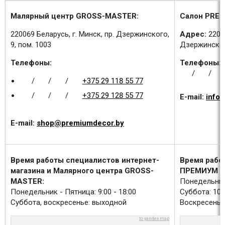
Малярный центр GROSS-MASTER:
Салон PREM
220069 Беларусь, г. Минск, пр. Дзержинского,
Адрес:
2200
9, пом. 1003
Дзержинского
Телефоны:
Телефоны:
/
/
/
/
/
+375 29 118 55 77
/
/
/
+375 29 128 55 77
E-mail:
info
E-mail:
shop@premiumdecor.by
Время работы специалистов интернет-
Время рабо
магазина и Малярного центра GROSS-
ПРЕМИУМ Д
MASTER:
Понедельник 
Понедельник - Пятница: 9:00 - 18:00
Суббота: 10:0
Суббота, воскресенье: выходной
Воскресенье
to yandex map