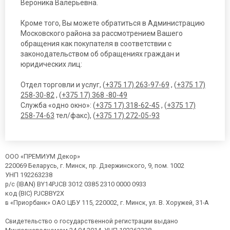
Вероника Валерьевна.
Кроме того, Вы можете обратиться в Администрацию
Московского района за рассмотрением Вашего
обращения как покупателя в соответствии с
законодательством об обращениях граждан и
юридических лиц:
Отдел торговли и услуг, (
+375 17) 263-97-69
, (
+375 17)
258-30-82
, (
+375 17) 368 -80-49
Служба «одно окно»: (
+375 17) 318-62-45
, (
+375 17)
258-74-63
тел/факс), (
+375 17) 272-05-93
ООО «ПРЕМИУМ Декор»
220069 Беларусь, г. Минск, пр. Дзержинского, 9, пом. 1002
УНП 192263238
р/с (IBAN) BY14PJCB 3012 0385 2310 0000 0933
код (BIC) PJCBBY2X
в «Приорбанк» ОАО ЦБУ 115, 220002, г. Минск, ул. В. Хоружей, 31-А
Свидетельство о государственной регистрации выдано