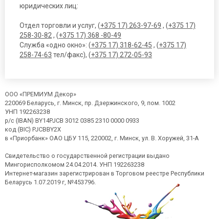
юридических лиц:
Отдел торговли и услуг, (
+375 17) 263-97-69
, (
+375 17)
258-30-82
, (
+375 17) 368 -80-49
Служба «одно окно»: (
+375 17) 318-62-45
, (
+375 17)
258-74-63
тел/факс), (
+375 17) 272-05-93
ООО «ПРЕМИУМ Декор»
220069 Беларусь, г. Минск, пр. Дзержинского, 9, пом. 1002
УНП 192263238
р/с (IBAN) BY14PJCB 3012 0385 2310 0000 0933
код (BIC) PJCBBY2X
в «Приорбанк» ОАО ЦБУ 115, 220002, г. Минск, ул. В. Хоружей, 31-А
Свидетельство о государственной регистрации выдано
Мингорисполкомом 24.04.2014. УНП 192263238
Интернет-магазин зарегистрирован в Торговом реестре Республики
Беларусь 1.07.2019 г, №453796.