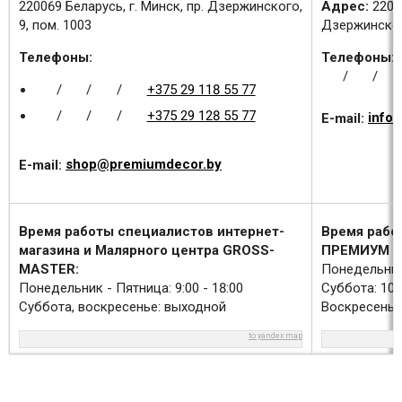
220069 Беларусь, г. Минск, пр. Дзержинского,
Адрес:
2200
9, пом. 1003
Дзержинского
Телефоны:
Телефоны:
/
/
/
/
/
+375 29 118 55 77
/
/
/
+375 29 128 55 77
E-mail:
info
E-mail:
shop@premiumdecor.by
Время работы специалистов интернет-
Время рабо
магазина и Малярного центра GROSS-
ПРЕМИУМ Д
MASTER:
Понедельник 
Понедельник - Пятница: 9:00 - 18:00
Суббота: 10:0
Суббота, воскресенье: выходной
Воскресенье
to yandex map