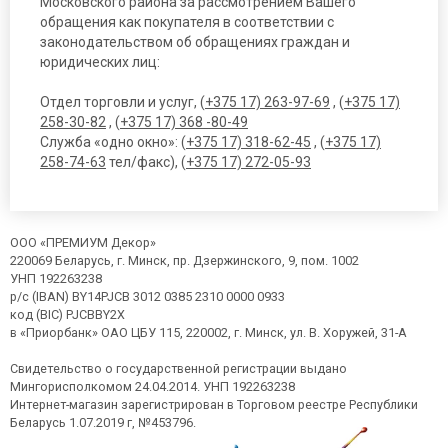
Московского района за рассмотрением Вашего
обращения как покупателя в соответствии с
законодательством об обращениях граждан и
юридических лиц:
Отдел торговли и услуг, (
+375 17) 263-97-69
, (
+375 17)
258-30-82
, (
+375 17) 368 -80-49
Служба «одно окно»: (
+375 17) 318-62-45
, (
+375 17)
258-74-63
тел/факс), (
+375 17) 272-05-93
ООО «ПРЕМИУМ Декор»
220069 Беларусь, г. Минск, пр. Дзержинского, 9, пом. 1002
УНП 192263238
р/с (IBAN) BY14PJCB 3012 0385 2310 0000 0933
код (BIC) PJCBBY2X
в «Приорбанк» ОАО ЦБУ 115, 220002, г. Минск, ул. В. Хоружей, 31-А
Свидетельство о государственной регистрации выдано
Мингорисполкомом 24.04.2014. УНП 192263238
Интернет-магазин зарегистрирован в Торговом реестре Республики
Беларусь 1.07.2019 г, №453796.