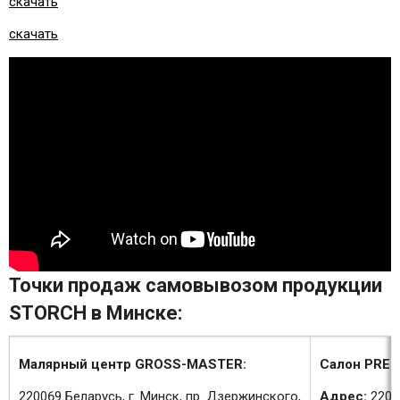
скачать
скачать
Точки продаж самовывозом продукции
STORCH в Минске:
Малярный центр GROSS-MASTER:
Салон PREM
220069 Беларусь, г. Минск, пр. Дзержинского,
Адрес:
2200