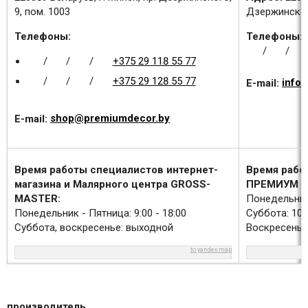
9, пом. 1003
Дзержинского
Телефоны:
Телефоны:
/
/
/
/
/
+375 29 118 55 77
/
/
/
+375 29 128 55 77
E-mail:
info
E-mail:
shop@premiumdecor.by
Время работы специалистов интернет-
Время рабо
магазина и Малярного центра GROSS-
ПРЕМИУМ Д
MASTER:
Понедельник 
Понедельник - Пятница: 9:00 - 18:00
Суббота: 10:0
Суббота, воскресенье: выходной
Воскресенье
to yandex map
производитель