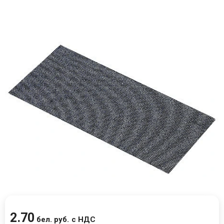
2
.
70
бел. руб.
с НДС