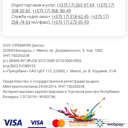
Отдел торговли и услуг, (
+375 17) 263-97-69
, (
+375 17)
258-30-82
, (
+375 17) 368 -80-49
Служба «одно окно»: (
+375 17) 318-62-45
, (
+375 17)
258-74-63
тел/факс), (
+375 17) 272-05-93
ООО «ПРЕМИУМ Декор»
220069 Беларусь, г. Минск, пр. Дзержинского, 9, пом. 1002
УНП 192263238
р/с (IBAN) BY14PJCB 3012 0385 2310 0000 0933
код (BIC) PJCBBY2X
в «Приорбанк» ОАО ЦБУ 115, 220002, г. Минск, ул. В. Хоружей, 31-А
Свидетельство о государственной регистрации выдано
Мингорисполкомом 24.04.2014. УНП 192263238
Интернет-магазин зарегистрирован в Торговом реестре Республики
Беларусь 1.07.2019 г, №453796.