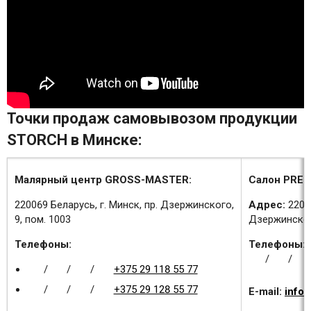
Точки продаж самовывозом продукции
STORCH в Минске:
Малярный центр GROSS-MASTER:
Салон PREM
220069 Беларусь, г. Минск, пр. Дзержинского,
Адрес:
2200
9, пом. 1003
Дзержинского
Телефоны:
Телефоны:
/
/
/
/
/
+375 29 118 55 77
/
/
/
+375 29 128 55 77
E-mail:
info