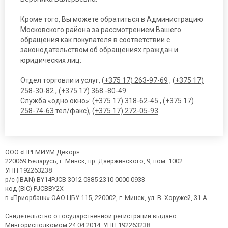
Кроме того, Вы можете обратиться в Администрацию
Московского района за рассмотрением Вашего
обращения как покупателя в соответствии с
законодательством об обращениях граждан и
юридических лиц:
Отдел торговли и услуг, (
+375 17) 263-97-69
, (
+375 17)
258-30-82
, (
+375 17) 368 -80-49
Служба «одно окно»: (
+375 17) 318-62-45
, (
+375 17)
258-74-63
тел/факс), (
+375 17) 272-05-93
ООО «ПРЕМИУМ Декор»
220069 Беларусь, г. Минск, пр. Дзержинского, 9, пом. 1002
УНП 192263238
р/с (IBAN) BY14PJCB 3012 0385 2310 0000 0933
код (BIC) PJCBBY2X
в «Приорбанк» ОАО ЦБУ 115, 220002, г. Минск, ул. В. Хоружей, 31-А
Свидетельство о государственной регистрации выдано
Мингорисполкомом 24.04.2014. УНП 192263238