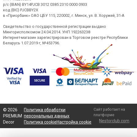
р/с (IBAN) BY14PJCB 3012 0385 2310 0000 0933
код (BIC) PJCBBY2X
в «Приорбанк» ОАО ЦБУ 115, 220002, г. Минск, ул. В. Хоружей, 31-А
Свидетельство о государственной регистрации выдано
Мингорисполкомом 24.04.2014. УНП 192263238
Интернет-магазин зарегистрирован в Торговом реестре Республики
Беларусь 1.07.2019 г, №453796.
Сайт работает на
©
2026
Политика обработки
платформе
PREMIUM
персональных данных
Nestorclub.com
Decor
Политика cookie
Настройка cookie