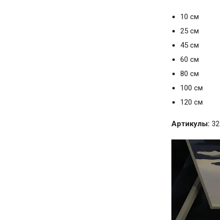
10 см
25 см
45 см
60 см
80 см
100 см
120 см
Артикулы:
32