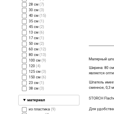
28 см
7
30 см
3
40 см
15
35 см
1
45 см
2
13 см
6
17 см
1
50 см
2
60 см
12
80 см
13
Малярный шпа
100 см
9
120
4
Ширина: 80 см
125 см
3
является опт
150 см
6
Шпатель имеет
23 см
1
сменное, 0,3 м
38 см
3
STORCH Flache
материал
Для удобства
из пластика
9