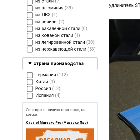
из стали
7
удлинитель 
из алюминия
39
из ПВХ
1
из резины
2
из закаленной стали
6
из кованой стали
1
из легированной стали
30
из нержавеющей стали
56
страна производства
Германия
112
Китай
1
Россия
13
Испания
4
Легендарная силиконовая фасадная
краска
Caparol Muresko Pro (Муреско Про)