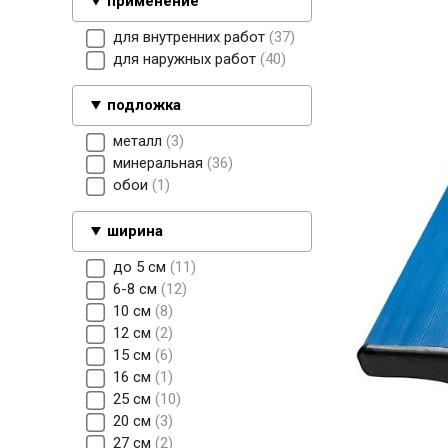
применение
для внутренних работ
37
для наружных работ
40
подложка
металл
3
минеральная
36
обои
1
ширина
до 5 см
11
6-8 см
12
10 см
8
12 см
2
15 см
6
16 см
1
25 см
10
20 см
3
27 см
2