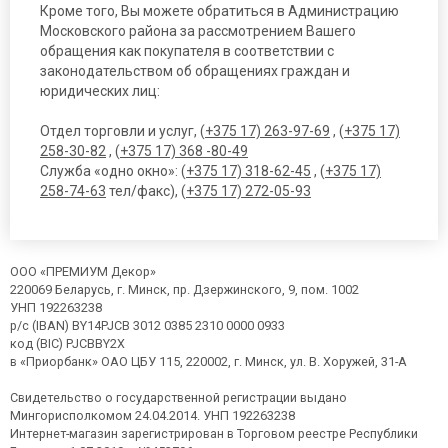
Кроме того, Вы можете обратиться в Администрацию
Московского района за рассмотрением Вашего
обращения как покупателя в соответствии с
законодательством об обращениях граждан и
юридических лиц:
Отдел торговли и услуг, (
+375 17) 263-97-69
, (
+375 17)
258-30-82
, (
+375 17) 368 -80-49
Служба «одно окно»: (
+375 17) 318-62-45
, (
+375 17)
258-74-63
тел/факс), (
+375 17) 272-05-93
ООО «ПРЕМИУМ Декор»
220069 Беларусь, г. Минск, пр. Дзержинского, 9, пом. 1002
УНП 192263238
р/с (IBAN) BY14PJCB 3012 0385 2310 0000 0933
код (BIC) PJCBBY2X
в «Приорбанк» ОАО ЦБУ 115, 220002, г. Минск, ул. В. Хоружей, 31-А
Свидетельство о государственной регистрации выдано
Мингорисполкомом 24.04.2014. УНП 192263238
Интернет-магазин зарегистрирован в Торговом реестре Республики