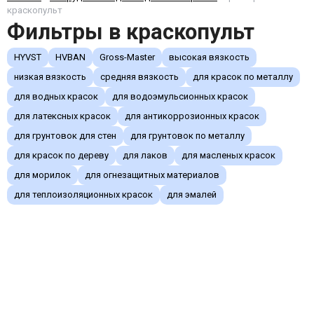
краскопульт
Фильтры в краскопульт
HYVST
HVBAN
Gross-Master
высокая вязкость
низкая вязкость
средняя вязкость
для красок по металлу
для водных красок
для водоэмульсионных красок
для латексных красок
для антикоррозионных красок
для грунтовок для стен
для грунтовок по металлу
для красок по дереву
для лаков
для масленых красок
для морилок
для огнезащитных материалов
для теплоизоляционных красок
для эмалей