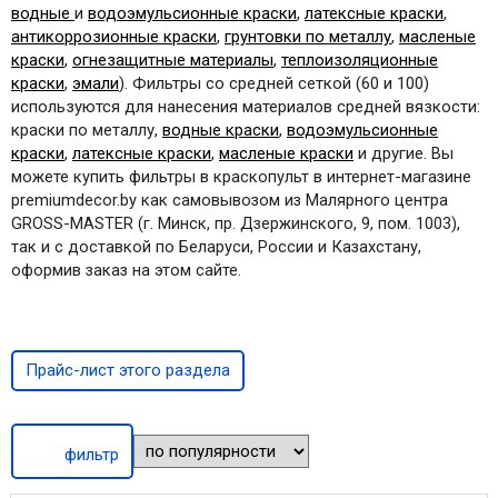
водные
и
водоэмульсионные краски
,
латексные краски
,
антикоррозионные краски
,
грунтовки по металлу
,
масленые
краски
,
огнезащитные материалы
,
теплоизоляционные
краски
,
эмали
). Фильтры со средней сеткой (60 и 100)
используются для нанесения материалов средней вязкости:
краски по металлу,
водные краски
,
водоэмульсионные
краски
,
латексные краски
,
масленые краски
и другие.
Вы
можете купить фильтры в краскопульт в интернет-магазине
premiumdecor.by как самовывозом из Малярного центра
GROSS-MASTER (г. Минск, пр. Дзержинского, 9, пом. 1003),
так и с доставкой по Беларуси, России и Казахстану,
оформив заказ на этом сайте.
Прайс-лист этого раздела
фильтр