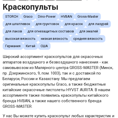
Краскопульты
STORCH
Graco
Dino-Power
HVBAN
Gross-Master
для шпатлевок
для грунтовок
для красок
для лазурей
для лаков
для огнезащитных составов
для эмалей
высокая вязкость
низкая вязкость
средняя вязкость
Германия
Китай
США
Широкий ассортимент краскопультов для окрасочных
аппаратов воздушного и безвоздушного нанесения - как
самовывозом из Малярного центра GROSS-MASTER (Минск,
пр. Дзержинского, 9, пом. 1003), так и с доставкой по
Беларуси, России и Казахстану. Мы предлагаем
оригинальные краскопульты Graco, а также бюджетные
китайские окрасочные пистолеты HYVST AURITA. В нашем
ассортименте также появились краскопульты китайского
бренда HVBAN, а также нашего собственного бренда
GROSS-MASTER.
У нас Вы можете купить краскопульт любых характеристик и