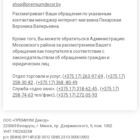
shop@premiumdecor.by
Рассматривает Ваши обращения по указанным
контактам менеджер интернет-магазина Пекарская
Вероника Валерьевна.
Кроме того, Вы можете обратиться в Администрацию
Московского района за рассмотрением Вашего
обращения как покупателя в соответствии с
законодательством об обращениях граждан и
юридических лиц:
Отдел торговли и услуг, (
+375 17) 263-97-69
, (
+375 17)
258-30-82
, (
+375 17) 368 -80-49
Служба «одно окно»: (
+375 17) 318-62-45
, (
+375 17)
258-74-63
тел/факс), (
+375 17) 272-05-93
ООО «ПРЕМИУМ Декор»
220069 Беларусь, г. Минск, пр. Дзержинского, 9, пом. 1002
УНП 192263238
р/с (IBAN) BY14PJCB 3012 0385 2310 0000 0933