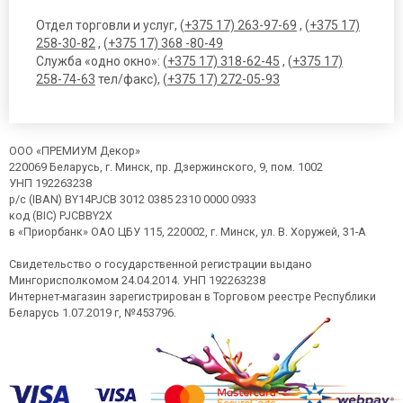
Отдел торговли и услуг, (
+375 17) 263-97-69
, (
+375 17)
258-30-82
, (
+375 17) 368 -80-49
Служба «одно окно»: (
+375 17) 318-62-45
, (
+375 17)
258-74-63
тел/факс), (
+375 17) 272-05-93
ООО «ПРЕМИУМ Декор»
220069 Беларусь, г. Минск, пр. Дзержинского, 9, пом. 1002
УНП 192263238
р/с (IBAN) BY14PJCB 3012 0385 2310 0000 0933
код (BIC) PJCBBY2X
в «Приорбанк» ОАО ЦБУ 115, 220002, г. Минск, ул. В. Хоружей, 31-А
Свидетельство о государственной регистрации выдано
Мингорисполкомом 24.04.2014. УНП 192263238
Интернет-магазин зарегистрирован в Торговом реестре Республики
Беларусь 1.07.2019 г, №453796.