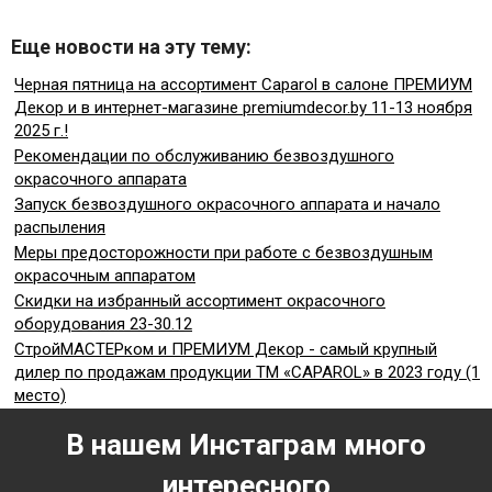
Еще новости на эту тему:
Черная пятница на ассортимент Caparol в салоне ПРЕМИУМ
Декор и в интернет-магазине premiumdecor.by 11-13 ноября
2025 г.!
Рекомендации по обслуживанию безвоздушного
окрасочного аппарата
Запуск безвоздушного окрасочного аппарата и начало
распыления
Меры предосторожности при работе с безвоздушным
окрасочным аппаратом
Скидки на избранный ассортимент окрасочного
оборудования 23-30.12
СтройМАСТЕРком и ПРЕМИУМ Декор - самый крупный
дилер по продажам продукции ТМ «CAPAROL» в 2023 году (1
место)
В нашем Инстаграм много
интересного