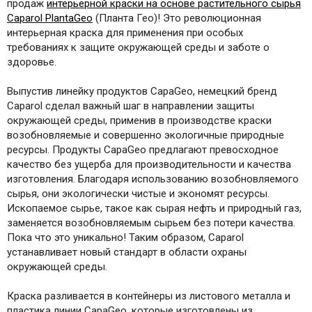
продаж
интерьерной краски на основе растительного сырья
Caparol PlantaGeo
(Планта Гео)! Это революционная
интерьерная краска для применения при особых
требованиях к защите окружающей среды и заботе о
здоровье.
Выпустив линейку продуктов CapaGeo, немецкий бренд
Caparol сделал важный шаг в направлении защиты
окружающей среды, применив в производстве краски
возобновляемые и совершенно экологичные природные
ресурсы. Продукты CapaGeo предлагают превосходное
качество без ущерба для производительности и качества
изготовления. Благодаря использованию возобновляемого
сырья, они экологически чистые и экономят ресурсы.
Ископаемое сырье, такое как сырая нефть и природный газ,
заменяется возобновляемым сырьем без потери качества.
Пока что это уникально! Таким образом, Caparol
устанавливает новый стандарт в области охраны
окружающей среды.
Краска разливается в контейнеры из листового металла и
пластика линии CapaGeo, которые изготовлены из